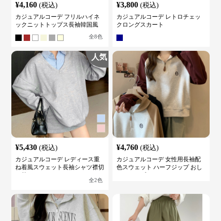
¥
4,160
¥
3,800
(税込)
(税込)
カジュアルコーデ フリルハイネ
カジュアルコーデ レトロチェッ
ックニットトップス長袖韓国風
クロングスカート
全
8
色
人気
¥
5,430
¥
4,760
(税込)
(税込)
カジュアルコーデ レディース重
カジュアルコーデ 女性用長袖配
ね着風スウェット長袖シャツ襟切
色スウェット ハーフジップ おし
り替え
ゃれトップス
全
2
色