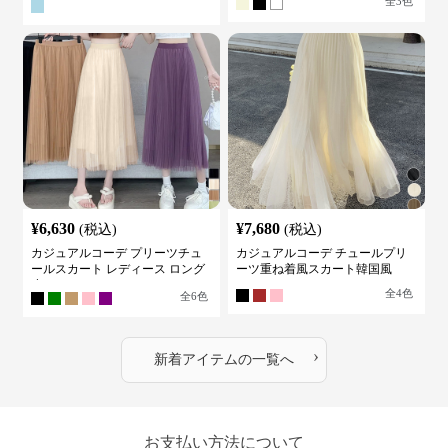
全
3
色
¥
6,630
¥
7,680
(税込)
(税込)
カジュアルコーデ プリーツチュ
カジュアルコーデ チュールプリ
ールスカート レディース ロング
ーツ重ね着風スカート韓国風
丈
全
4
色
全
6
色
›
新着アイテムの一覧へ
お支払い方法について