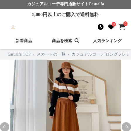
カジュアルコーデ
専門通販サイト
Casualfa
5,000
円以上のご購入で送料無料
0
0
新着商品
商品を検索
人気ランキング
Casualfa TOP
›
スカートの一覧
›
カジュアルコーデ ロングフレア
Previous slide
Nex