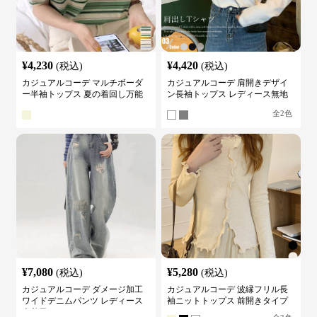
¥
4,230
¥
4,420
(税込)
(税込)
カジュアルコーデ マルチボーダ
カジュアルコーデ 肩開きデザイ
ー半袖トップス 夏の着回し万能
ン長袖トップス レディース無地
カットソー
カットソー
全
2
色
¥
7,080
¥
5,280
(税込)
(税込)
カジュアルコーデ ダメージ加工
カジュアルコーデ 波縁フリル長
ワイドデニムパンツ レディース
袖ニットトップス 前開きタイプ
古着風