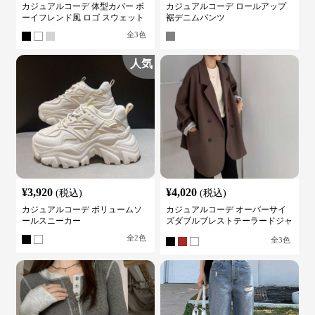
カジュアルコーデ 体型カバー ボ
カジュアルコーデ ロールアップ
ーイフレンド風 ロゴ スウェット
裾デニムパンツ
全
3
色
人気
¥
3,920
¥
4,020
(税込)
(税込)
カジュアルコーデ ボリュームソ
カジュアルコーデ オーバーサイ
ールスニーカー
ズダブルブレストテーラードジャ
ケット
全
2
色
全
3
色