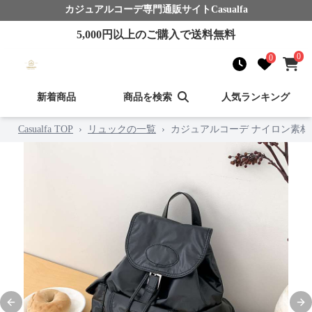
カジュアルコーデ
専門通販サイト
Casualfa
5,000
円以上のご購入で送料無料
0
0
新着商品
商品を検索
人気ランキング
Casualfa TOP
›
リュックの一覧
›
カジュアルコーデ ナイロン素
Previous slide
Nex