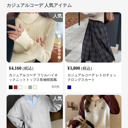
カジュアルコーデ 人気アイテム
人気
¥
4,160
¥
3,800
(税込)
(税込)
カジュアルコーデ フリルハイネ
カジュアルコーデ レトロチェッ
ックニットトップス長袖韓国風
クロングスカート
全
8
色
人気