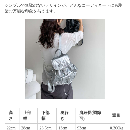
シンプルで無駄のないデザインが、どんなコーディネートにも馴
染む万能な印象を与えます。
高
上部
下部
奥行
肩紐長(調節
重量
さ
幅
幅
き
可)
22cm
28cm
23.5cm
13cm
93cm
0.300kg