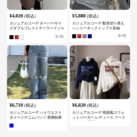
¥
4,020
¥
5,880
(税込)
(税込)
カジュアルコーデ オーバーサイ
カジュアルコーデ 配色切り替え
ズダブルブレストテーラードジャ
ヘンリーネックトップス長袖
ケット
全
4
色
全
3
色
¥
6,710
¥
6,820
(税込)
(税込)
カジュアルコーデ ハイウエスト
カジュアルコーデ 韓国風スウェ
ダメージデニムパンツ 美脚効果
ットパーカー レディース フード
付き ５色展開