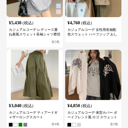
¥
5,430
¥
4,760
(税込)
(税込)
カジュアルコーデ レディース重
カジュアルコーデ 女性用長袖配
ね着風スウェット長袖シャツ襟切
色スウェット ハーフジップ おし
り替え
ゃれトップス
全
2
色
¥
3,040
¥
4,850
(税込)
(税込)
カジュアルコーデ ティアードギ
カジュアルコーデ 体型カバー ボ
ャザーロングスカート
ーイフレンド風 ロゴ スウェット
全
4
色
全
3
色