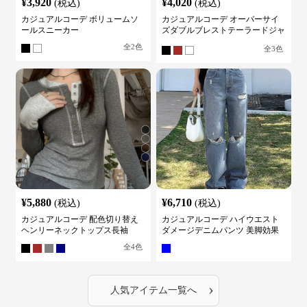
¥
3,920
¥
4,020
(税込)
(税込)
カジュアルコーデ ボリュームソ
カジュアルコーデ オーバーサイ
ールスニーカー
ズダブルブレストテーラードジャ
ケット
全
2
色
全
3
色
¥
5,880
¥
6,710
(税込)
(税込)
カジュアルコーデ 配色切り替え
カジュアルコーデ ハイウエスト
ヘンリーネックトップス長袖
ダメージデニムパンツ 美脚効果
全
4
色
›
人気アイテム一覧へ