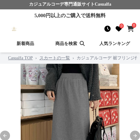
カジュアルコーデ
専門通販サイト
Casualfa
5,000
円以上のご購入で送料無料
0
0
新着商品
商品を検索
人気ランキング
Casualfa TOP
›
スカートの一覧
›
カジュアルコーデ 裾フリンジ付
Previous slide
Nex