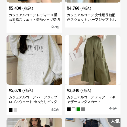
¥
5,430
¥
4,760
(税込)
(税込)
カジュアルコーデ レディース重
カジュアルコーデ 女性用長袖配
ね着風スウェット長袖シャツ襟切
色スウェット ハーフジップ おし
り替え
ゃれトップス
全
2
色
¥
5,670
¥
3,040
(税込)
(税込)
カジュアルコーデ ハーフジップ
カジュアルコーデ ティアードギ
ロゴスウェット ゆったりビッグ
ャザーロングスカート
シルエット
全
4
色
全
2
色
人気