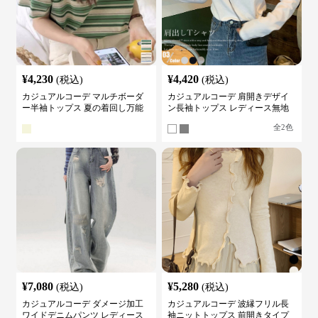
¥
4,230
¥
4,420
(税込)
(税込)
カジュアルコーデ マルチボーダ
カジュアルコーデ 肩開きデザイ
ー半袖トップス 夏の着回し万能
ン長袖トップス レディース無地
カットソー
カットソー
全
2
色
¥
7,080
¥
5,280
(税込)
(税込)
カジュアルコーデ ダメージ加工
カジュアルコーデ 波縁フリル長
ワイドデニムパンツ レディース
袖ニットトップス 前開きタイプ