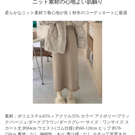
ニット素材の心地よい肌触り
柔らかなニット素材で着心地が良く秋冬のコーディネートに最適
素材：ポリエステル65%＋アクリル35% カラー:アイボリー/ブラッ
ク/ベージュ/ダークブラウン/ダークグレー サイズ：ワンサイズ ス
カート丈:約84cm ウエスト(ゴム仕様):約60-120cm ヒップ:約78-
150cm 裏地：なし 伸縮性：あり 透け感：なし ※すべて平置きサ