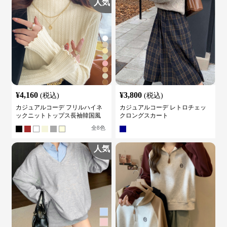
人気
¥
4,160
¥
3,800
(税込)
(税込)
カジュアルコーデ フリルハイネ
カジュアルコーデ レトロチェッ
ックニットトップス長袖韓国風
クロングスカート
全
8
色
人気