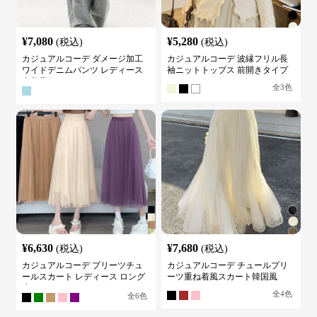
¥
7,080
¥
5,280
(税込)
(税込)
カジュアルコーデ ダメージ加工
カジュアルコーデ 波縁フリル長
ワイドデニムパンツ レディース
袖ニットトップス 前開きタイプ
古着風
全
3
色
¥
6,630
¥
7,680
(税込)
(税込)
カジュアルコーデ プリーツチュ
カジュアルコーデ チュールプリ
ールスカート レディース ロング
ーツ重ね着風スカート韓国風
丈
全
4
色
全
6
色