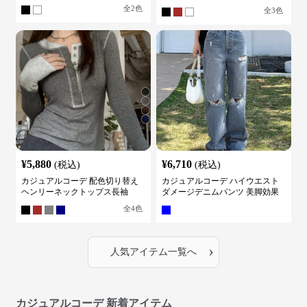
ケット
全
2
色
全
3
色
¥
5,880
¥
6,710
(税込)
(税込)
カジュアルコーデ 配色切り替え
カジュアルコーデ ハイウエスト
ヘンリーネックトップス長袖
ダメージデニムパンツ 美脚効果
全
4
色
›
人気アイテム一覧へ
カジュアルコーデ 新着アイテム