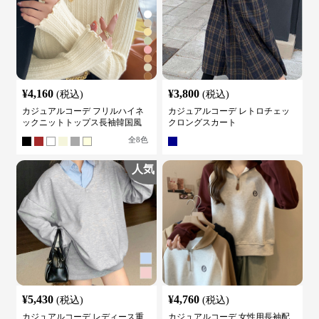
¥
4,160
¥
3,800
(税込)
(税込)
カジュアルコーデ フリルハイネ
カジュアルコーデ レトロチェッ
ックニットトップス長袖韓国風
クロングスカート
全
8
色
人気
¥
5,430
¥
4,760
(税込)
(税込)
カジュアルコーデ レディース重
カジュアルコーデ 女性用長袖配