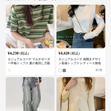
¥
4,230
¥
4,420
(税込)
(税込)
カジュアルコーデ マルチボーダ
カジュアルコーデ 肩開きデザイ
ー半袖トップス 夏の着回し万能
ン長袖トップス レディース無地
カットソー
カットソー
全
2
色