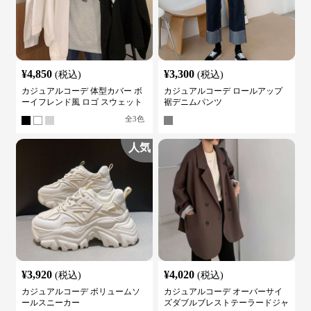
¥
4,850
¥
3,300
(税込)
(税込)
カジュアルコーデ 体型カバー ボ
カジュアルコーデ ロールアップ
ーイフレンド風 ロゴ スウェット
裾デニムパンツ
全
3
色
人気
¥
3,920
¥
4,020
(税込)
(税込)
カジュアルコーデ ボリュームソ
カジュアルコーデ オーバーサイ
ールスニーカー
ズダブルブレストテーラードジャ