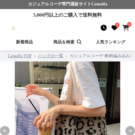
カジュアルコーデ
専門通販サイト
Casualfa
5,000
円以上のご購入で送料無料
0
0
新着商品
商品を検索
人気ランキング
Casualfa TOP
›
バッグの一覧
›
カジュアルコーデ 豹柄編み込みニ
Previous slide
Nex