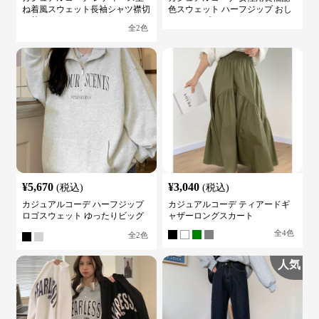
ね着風スウェット長袖シャツ襟切
色スウェット ハーフジップ おし
り替え
ゃれトップス
全
2
色
¥
5,670
¥
3,040
(税込)
(税込)
カジュアルコーデ ハーフジップ
カジュアルコーデ ティアードギ
ロゴスウェット ゆったりビッグ
ャザーロングスカート
シルエット
全
4
色
全
2
色
人気