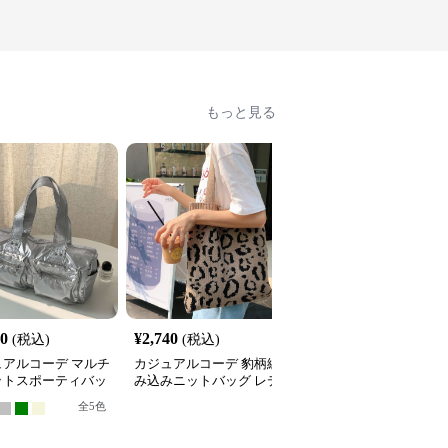
もっと見る
00
¥
2,740
¥
3,950
(税込)
(税込)
(税込)
ュアルコーデ マルチ
カジュアルコーデ 豹柄編
カジュアルコーデ 多機
ットスポーティバッ
み込みニットバッグ レデ
コンパクトメッセンジャ
ィース トートバッグ 収
ーバッグ
全
5
色
全
4
色
納袋付き