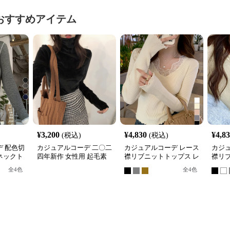
おすすめアイテム
¥
3,200
¥
4,830
¥
4,8
(税込)
(税込)
 配色切
カジュアルコーデ 二〇二
カジュアルコーデ レース
カジ
ネックト
四年新作 女性用 起毛素
襟リブニットトップス レ
襟リ
材 高首 滑らか質感 トッ
ディース長袖
袖丸
全
4
色
全
4
色
プス