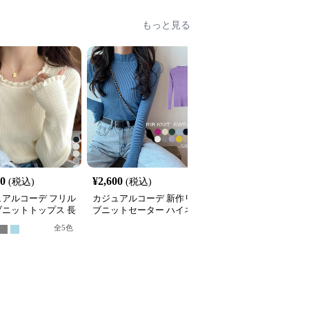
もっと見る
30
¥
2,600
¥
4,800
(税込)
(税込)
(税込)
ュアルコーデ フリル
カジュアルコーデ 新作リ
カジュアルコーデ 2025
ブニットトップス 長
ブニットセーター ハイネ
新作秋冬 ニットベスト
首
ック長袖トップス
ボタン付き ゆったり重
全
5
色
着トップス