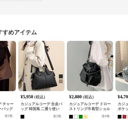
すすめアイテム
¥
5,950
¥
2,880
¥
4,7
(税込)
(税込)
 チャー
カジュアルコーデ 合皮バ
カジュアルコーデ ドロー
カジ
ーバッグ
ッグ 韓国風 二通り使い
ストリング巾着型ショル
ポケ
ショルダー
ダーバッグ
グ
全
2
色
全
2
色
全
4
色