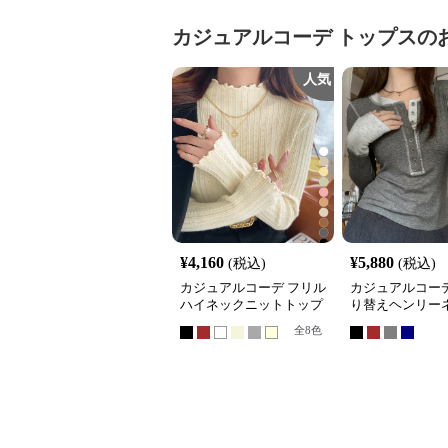
カジュアルコーデ
トップス
の
人気
¥
4,160
¥
5,880
(税込)
(税込)
カジュアルコーデ フリル
カジュアルコーデ
ハイネックニットトップ
り替えヘンリー
ス長袖韓国風
ップス長袖
全
8
色