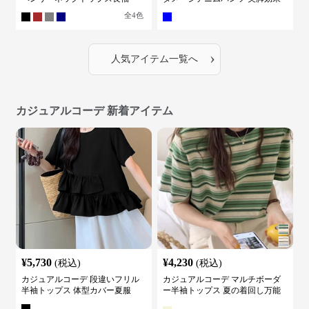
全
4
色
›
人気アイテム一覧へ
カジュアルコーデ 新着アイテム
¥
5,730
¥
4,230
(税込)
(税込)
カジュアルコーデ 段違いフリル
カジュアルコーデ マルチボーダ
半袖トップス 体型カバー夏服
ー半袖トップス 夏の着回し万能
カットソー