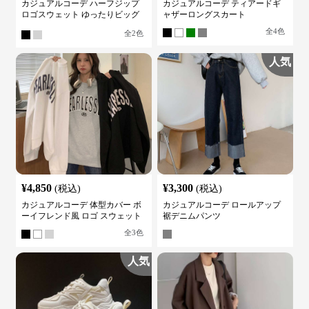
カジュアルコーデ ハーフジップ
カジュアルコーデ ティアードギ
ロゴスウェット ゆったりビッグ
ャザーロングスカート
シルエット
全
4
色
全
2
色
人気
¥
4,850
¥
3,300
(税込)
(税込)
カジュアルコーデ 体型カバー ボ
カジュアルコーデ ロールアップ
ーイフレンド風 ロゴ スウェット
裾デニムパンツ
全
3
色
人気