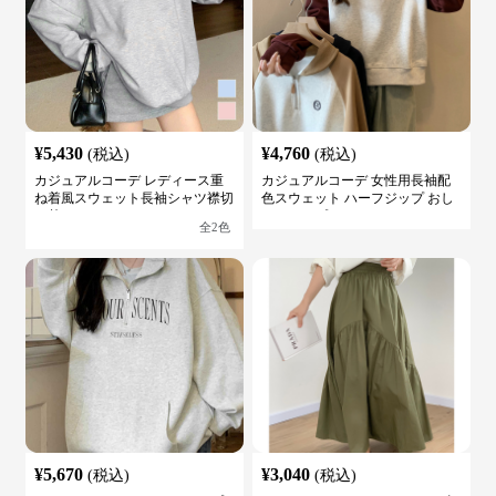
¥
5,430
¥
4,760
(税込)
(税込)
カジュアルコーデ レディース重
カジュアルコーデ 女性用長袖配
ね着風スウェット長袖シャツ襟切
色スウェット ハーフジップ おし
り替え
ゃれトップス
全
2
色
¥
5,670
¥
3,040
(税込)
(税込)