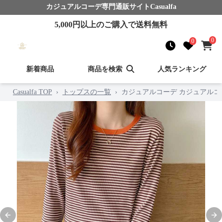
カジュアルコーデ
専門通販サイト
Casualfa
5,000
円以上のご購入で送料無料
0
0
新着商品
商品を検索
人気ランキング
Casualfa TOP
›
トップスの一覧
›
カジュアルコーデ カジュアルコ
Previous slide
Nex