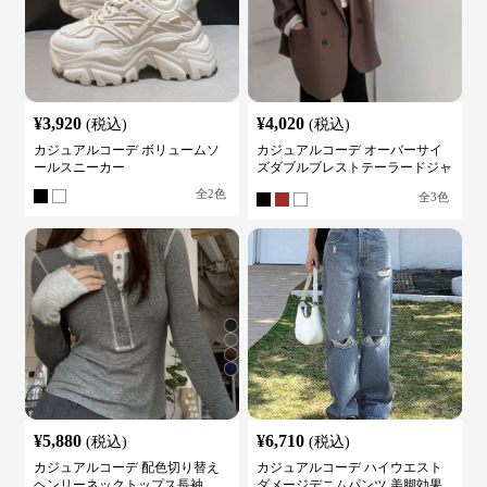
¥
3,920
¥
4,020
(税込)
(税込)
カジュアルコーデ ボリュームソ
カジュアルコーデ オーバーサイ
ールスニーカー
ズダブルブレストテーラードジャ
ケット
全
2
色
全
3
色
¥
5,880
¥
6,710
(税込)
(税込)
カジュアルコーデ 配色切り替え
カジュアルコーデ ハイウエスト
ヘンリーネックトップス長袖
ダメージデニムパンツ 美脚効果