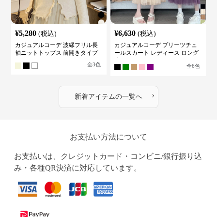
¥
5,280
¥
6,630
(税込)
(税込)
カジュアルコーデ 波縁フリル長
カジュアルコーデ プリーツチュ
袖ニットトップス 前開きタイプ
ールスカート レディース ロング
丈
全
3
色
全
6
色
›
新着アイテムの一覧へ
お支払い方法について
お支払いは、クレジットカード・コンビニ/銀行振り込
み・各種QR決済に対応しています。