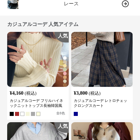
レース
カジュアルコーデ 人気アイテム
人気
¥
4,160
¥
3,800
(税込)
(税込)
カジュアルコーデ フリルハイネ
カジュアルコーデ レトロチェッ
ックニットトップス長袖韓国風
クロングスカート
全
8
色
人気