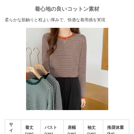
着心地の良いコットン素材
柔らかな肌触りと程よい厚みで、快適な着用感を実現
サ
着丈
バスト
肩幅
袖丈
推奨体重
イ
(cm)
(cm)
(cm)
(cm)
(kg)