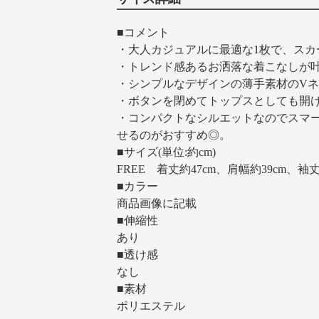
■コメント
・大人カジュアルに最適な1枚で、スカ
・トレンド感あるお洒落な着こなしが叶
・シンプルなデザインの薄手素材のV
・ボタンを閉めてトップスとしても開
・コンパクトなシルエットなのでスマ
せるのがおすすめ◎。
■サイズ(単位:約cm)
FREE 着丈約47cm、肩幅約39cm、袖丈
■カラー
商品画像に記載
■伸縮性
あり
■透け感
なし
■素材
ポリエステル