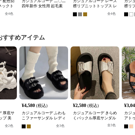
 配色切
カジュアルコーデ 二〇二
カジュアルコーデ レース
カジ
ネックト
四年新作 女性用 起毛素
襟リブニットトップス レ
襟リ
材 高首 滑らか質感 トッ
ディース長袖
袖丸
全
4
色
全
4
色
プス
おすすめアイテム
¥
4,580
¥
2,580
¥
3,0
(税込)
(税込)
 厚底サ
カジュアルコーデ ふわも
カジュアルコーデ きらめ
カジ
ップ 美
こファーサンダル レディ
くバックル厚底サンダル
アト
イプ
ース 厚底ベルトサンダル
ミュ
全
3
色
全
2
色
全
3
色