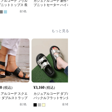
ュアルコーデ フリル
カジュアルコーデ 新作リ
カジュアルコーデ 2025
ブニットトップス 長
ブニットセーター ハイネ
新作秋冬 ニットベスト
首
ック長袖トップス
ボタン付き ゆったり重
全
5
色
着トップス
もっと見る
40
¥
3,160
¥
3,120
(税込)
(税込)
(税込)
ュアルコーデ スクエ
カジュアルコーデ ダブル
カジュアルコーデ リボ
ゥ ダブルストラップ
バックルフラットサンダ
飾り厚底サンダル
ールサンダル
ル
全
2
色
全
2
色
全
3
色