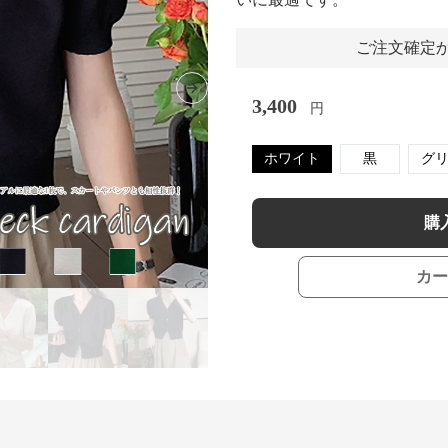
ご注文確定か
Next slide
3,400
円
ホワイト
黒
グ
購
カー