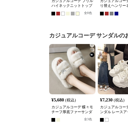
カジュアルコーデ フリル
カジュアルコーデ
ハイネックニットトップ
り替えヘンリー
ス長袖韓国風
ップス長袖
全
8
色
カジュアルコーデ
サンダル
の
¥
5,680
¥
7,230
(税込)
(税込)
カジュアルコーデ 蝶々モ
カジュアルコーデ
チーフ厚底ファーサンダ
ンダル レースア
ル 秋冬もこもこスリッパ
脚 スニーカータ
全
3
色