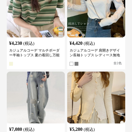
¥
4,230
¥
4,420
(税込)
(税込)
カジュアルコーデ マルチボーダ
カジュアルコーデ 肩開きデザイ
ー半袖トップス 夏の着回し万能
ン長袖トップス レディース無地
カットソー
カットソー
全
2
色
¥
7,080
¥
5,280
(税込)
(税込)