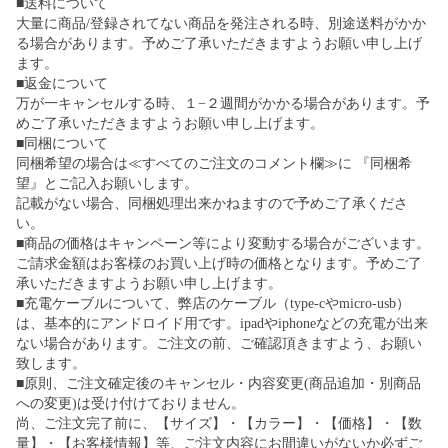
■送料について
大量に商品/登録されてない商品を発注される時、別途送料がかか
る場合があります。予めご了承いただきますようお願い申し上げ
ます。
■返金について
万が一キャンセルする時、１−２週間がかかる場合があります。予
めご了承いただきますようお願い申し上げます。
■同梱について
同梱希望の場合は≪すべてのご注文のコメント欄≫に 『同梱希
望』とご記入お願いします。
記載がない場合、同梱処理出来かねますので予めご了承くださ
い。
■商品の価格はキャンペーン等により変動する場合がございます。
ご請求金額はお客様のお買い上げ時の価格となります。予めご了
承いただきますようお願い申し上げます。
■充電ケーブルについて、弊店のケーブル（type-cやmicro-usb）
は、基本的にアンドロイド用です。ipadやiphoneなどの充電が出来
ない場合があります。ご注文の前、ご確認頂きますよう、お願い
致します。
■原則、ご注文確定後のキャンセル・内容変更(商品追加・別商品
への変更)は受け付けておりません。
尚、ご注文完了前に、【サイズ】・【カラー】・【価格】・【数
量】・【お客様情報】等、ご注文内容にお間違いがないか必ずご