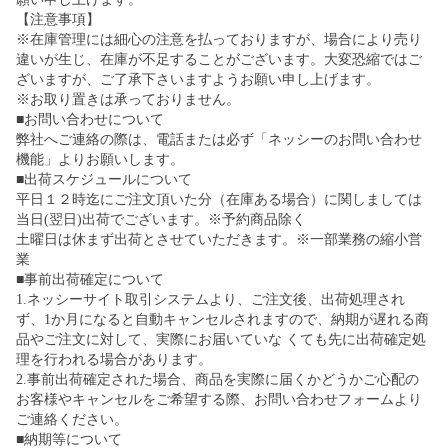
【注意事項】
※在庫管理には細心の注意を払っておりますが、場合により売り
違いが生じ、在庫が不足することがございます。大変恐縮ではご
ざいますが、ご了承下さいますようお願い申し上げます。
※お取り置きは承っておりません。
■お問い合わせについて
弊社へご連絡の際は、電話または必ず「ネッシーのお問い合わせ
機能」よりお願いします。
■出荷スケジュールについて
平日１２時迄にご注文頂いた分（在庫ある場合）に関しましては
当日(翌日)出荷でございます。※予約商品除く
土曜日は休まず出荷とさせていただきます。※一部業務の縮小営
業
■事前出荷確定について
1.ネッシーサイト取引システムより、ご注文後、出荷処理され
ず、1か月になると自動キャンセルされますので、納期が遅れる商
品やご注文に対して、実際にお届いていな くても先に出荷確定処
理を行われる場合があります。
2.事前出荷確定された場合、商品を実際に届くかどうかご心配の
お客様やキャンセルをご希望する際、お問い合わせフォームより
ご連絡ください。
■納期等について