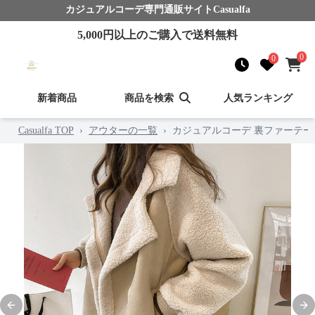
カジュアルコーデ
専門通販サイト
Casualfa
5,000
円以上のご購入で送料無料
0
0
新着商品
商品を検索
人気ランキング
Casualfa TOP
›
アウターの一覧
›
カジュアルコーデ 裏ファーテ
Previous slide
Nex