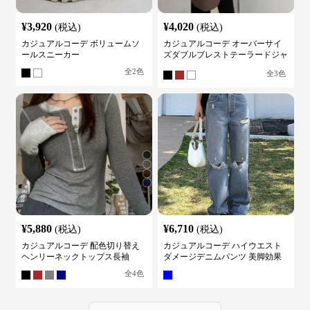
¥
3,920
¥
4,020
(税込)
(税込)
カジュアルコーデ ボリュームソ
カジュアルコーデ オーバーサイ
ールスニーカー
ズダブルブレストテーラードジャ
ケット
全
2
色
全
3
色
¥
5,880
¥
6,710
(税込)
(税込)
カジュアルコーデ 配色切り替え
カジュアルコーデ ハイウエスト
ヘンリーネックトップス長袖
ダメージデニムパンツ 美脚効果
全
4
色