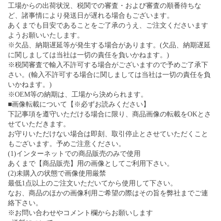
工場からの出荷状況、税関での審査・および審査の順番待ちな
ど、諸事情により発送日が遅れる場合もございます。
あくまでも目安であることをご了承のうえ、ご注文くださいます
ようお願いいたします。
※欠品、納期遅延等が発生する場合があります。(欠品、納期遅延
に関しましては当社は一切の責任を負いかねます。)
※税関審査で輸入不許可する場合がございますので予めご了承下
さい。(輸入不許可する場合に関しましては当社は一切の責任を負
いかねます。)
※OEM等の納期は、工場から決められます。
■画像転載について【※必ずお読みください】
下記事項を遵守いただける場合に限り、商品画像の転載をOKとさ
せていただきます。
お守りいただけない場合は即刻、取引停止とさせていただくこと
もございます。予めご注意ください。
(1)インターネットでの商品販売のみで使用
あくまで【商品販売】用の画像としてご利用下さい。
(2)未購入の状態で画像使用厳禁
最低1点以上のご注文いただいてから使用して下さい。
なお、商品のほかの画像利用ご希望の際はその旨を弊社までご連
絡下さい。
※お問い合わせやコメント欄からお願いします