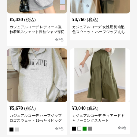
¥
5,430
¥
4,760
(税込)
(税込)
カジュアルコーデ レディース重
カジュアルコーデ 女性用長袖配
ね着風スウェット長袖シャツ襟切
色スウェット ハーフジップ おし
り替え
ゃれトップス
全
2
色
¥
5,670
¥
3,040
(税込)
(税込)
カジュアルコーデ ハーフジップ
カジュアルコーデ ティアードギ
ロゴスウェット ゆったりビッグ
ャザーロングスカート
シルエット
全
4
色
全
2
色