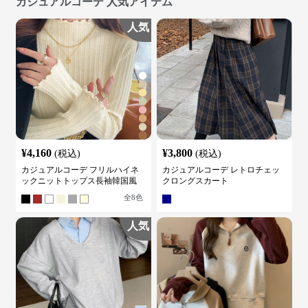
カジュアルコーデ 人気アイテム
人気
¥
4,160
¥
3,800
(税込)
(税込)
カジュアルコーデ フリルハイネ
カジュアルコーデ レトロチェッ
ックニットトップス長袖韓国風
クロングスカート
全
8
色
人気