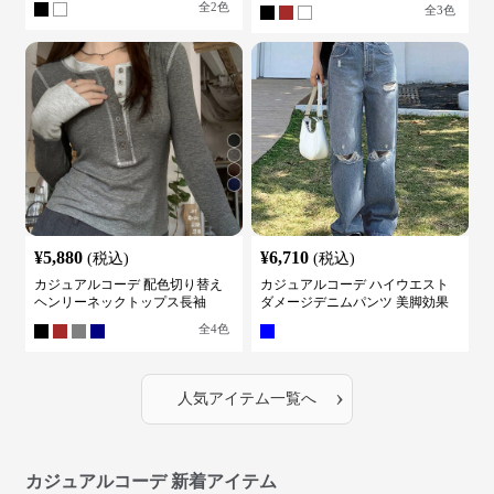
全
2
色
全
3
色
¥
5,880
¥
6,710
(税込)
(税込)
カジュアルコーデ 配色切り替え
カジュアルコーデ ハイウエスト
ヘンリーネックトップス長袖
ダメージデニムパンツ 美脚効果
全
4
色
›
人気アイテム一覧へ
カジュアルコーデ 新着アイテム