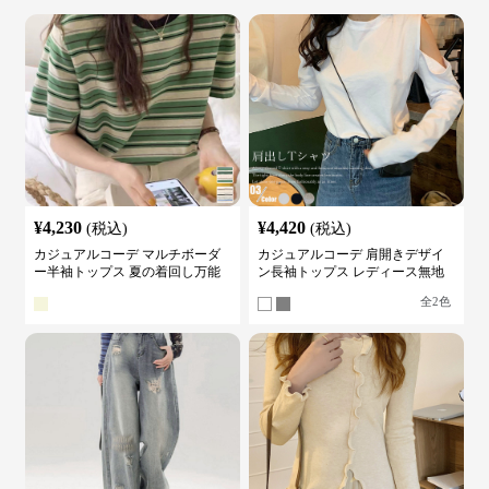
¥
4,230
¥
4,420
(税込)
(税込)
カジュアルコーデ マルチボーダ
カジュアルコーデ 肩開きデザイ
ー半袖トップス 夏の着回し万能
ン長袖トップス レディース無地
カットソー
カットソー
全
2
色