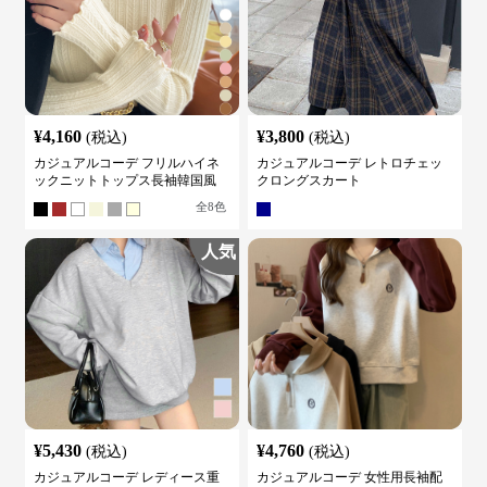
¥
4,160
¥
3,800
(税込)
(税込)
カジュアルコーデ フリルハイネ
カジュアルコーデ レトロチェッ
ックニットトップス長袖韓国風
クロングスカート
全
8
色
人気
¥
5,430
¥
4,760
(税込)
(税込)
カジュアルコーデ レディース重
カジュアルコーデ 女性用長袖配