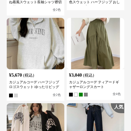
ね着風スウェット長袖シャツ襟切
色スウェット ハーフジップ おし
り替え
ゃれトップス
全
2
色
¥
5,670
¥
3,040
(税込)
(税込)
カジュアルコーデ ハーフジップ
カジュアルコーデ ティアードギ
ロゴスウェット ゆったりビッグ
ャザーロングスカート
シルエット
全
4
色
全
2
色
人気