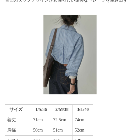
背面のタックデザインが女性らしい優美なドレープを生み出す
サイズ
1/S/36
2/M/38
3/L/40
着丈
71cm
72.5cm
74cm
肩幅
50cm
51cm
52cm