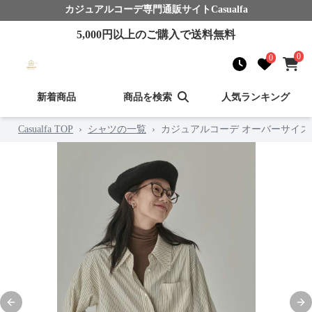
カジュアルコーデ
専門通販サイト
Casualfa
5,000
円以上のご購入で送料無料
0
0
新着商品
商品を検索
人気ランキング
Casualfa TOP
›
シャツの一覧
›
カジュアルコーデ オーバーサイ
Previous slide
Nex