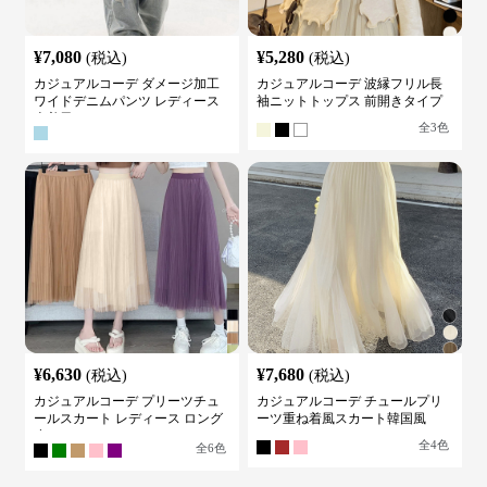
¥
7,080
¥
5,280
(税込)
(税込)
カジュアルコーデ ダメージ加工
カジュアルコーデ 波縁フリル長
ワイドデニムパンツ レディース
袖ニットトップス 前開きタイプ
古着風
全
3
色
¥
6,630
¥
7,680
(税込)
(税込)
カジュアルコーデ プリーツチュ
カジュアルコーデ チュールプリ
ールスカート レディース ロング
ーツ重ね着風スカート韓国風
丈
全
4
色
全
6
色