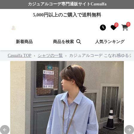
カジュアルコーデ
専門通販サイト
Casualfa
5,000
円以上のご購入で送料無料
0
0
新着商品
商品を検索
人気ランキング
Casualfa TOP
›
シャツの一覧
›
カジュアルコーデ こなれ感ゆる
Previous slide
Nex