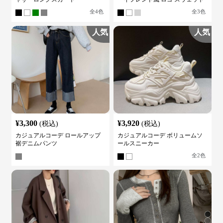
全
4
色
全
3
色
人気
人気
¥
3,300
¥
3,920
(税込)
(税込)
カジュアルコーデ ロールアップ
カジュアルコーデ ボリュームソ
裾デニムパンツ
ールスニーカー
全
2
色