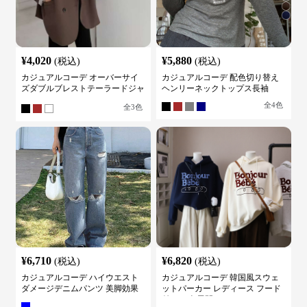
¥
4,020
¥
5,880
(税込)
(税込)
カジュアルコーデ オーバーサイ
カジュアルコーデ 配色切り替え
ズダブルブレストテーラードジャ
ヘンリーネックトップス長袖
ケット
全
4
色
全
3
色
¥
6,710
¥
6,820
(税込)
(税込)
カジュアルコーデ ハイウエスト
カジュアルコーデ 韓国風スウェ
ダメージデニムパンツ 美脚効果
ットパーカー レディース フード
付き ５色展開