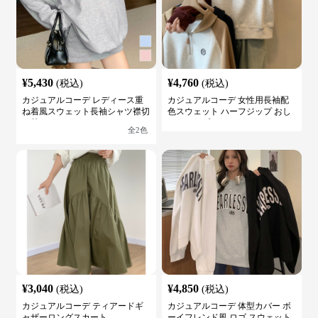
¥
5,430
¥
4,760
(税込)
(税込)
カジュアルコーデ レディース重
カジュアルコーデ 女性用長袖配
ね着風スウェット長袖シャツ襟切
色スウェット ハーフジップ おし
り替え
ゃれトップス
全
2
色
¥
3,040
¥
4,850
(税込)
(税込)
カジュアルコーデ ティアードギ
カジュアルコーデ 体型カバー ボ
ャザーロングスカート
ーイフレンド風 ロゴ スウェット