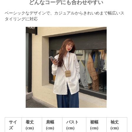
どんなコーデにも合わせやすい
ベーシックなデザインで、カジュアルからきれいめまで幅広いス
タイリングに対応
サイ
着丈
肩幅
バスト
裾幅
袖丈
ズ
(cm)
(cm)
(cm)
(cm)
(cm)