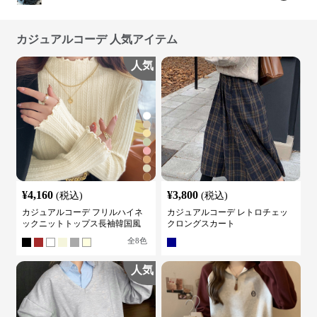
カジュアルコーデ 人気アイテム
人気
¥
4,160
¥
3,800
(税込)
(税込)
カジュアルコーデ フリルハイネ
カジュアルコーデ レトロチェッ
ックニットトップス長袖韓国風
クロングスカート
全
8
色
人気