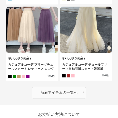
¥
6,630
¥
7,680
(税込)
(税込)
カジュアルコーデ プリーツチュ
カジュアルコーデ チュールプリ
ールスカート レディース ロング
ーツ重ね着風スカート韓国風
丈
全
4
色
全
6
色
›
新着アイテムの一覧へ
お支払い方法について