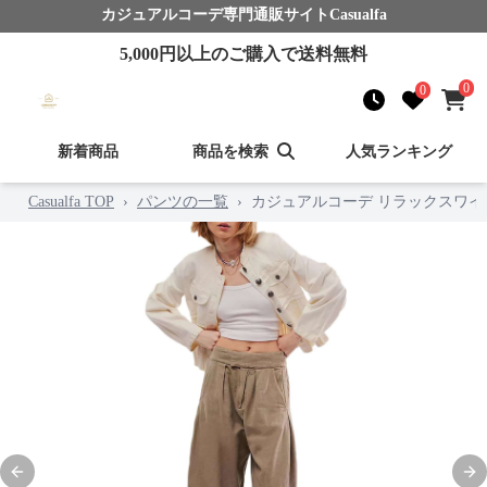
カジュアルコーデ
専門通販サイト
Casualfa
5,000
円以上のご購入で送料無料
0
0
新着商品
商品を検索
人気ランキング
Casualfa TOP
›
パンツの一覧
›
カジュアルコーデ リラックスワイ
Previous slide
Nex