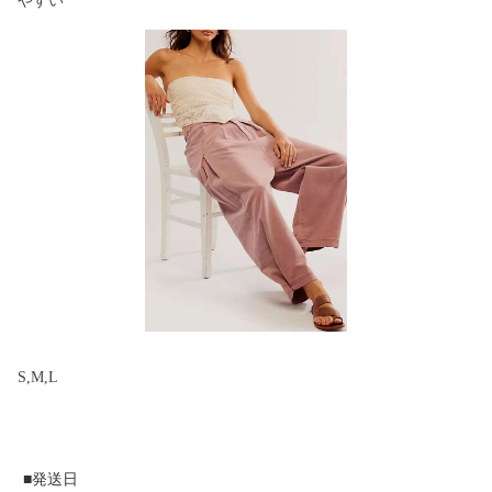
やすい
S,M,L
■発送日