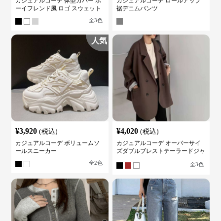
カジュアルコーデ 体型カバー ボ
カジュアルコーデ ロールアップ
ーイフレンド風 ロゴ スウェット
裾デニムパンツ
全
3
色
人気
¥
3,920
¥
4,020
(税込)
(税込)
カジュアルコーデ ボリュームソ
カジュアルコーデ オーバーサイ
ールスニーカー
ズダブルブレストテーラードジャ
ケット
全
2
色
全
3
色