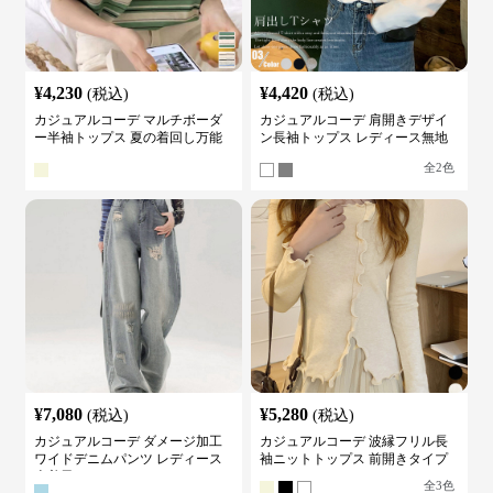
¥
4,230
¥
4,420
(税込)
(税込)
カジュアルコーデ マルチボーダ
カジュアルコーデ 肩開きデザイ
ー半袖トップス 夏の着回し万能
ン長袖トップス レディース無地
カットソー
カットソー
全
2
色
¥
7,080
¥
5,280
(税込)
(税込)
カジュアルコーデ ダメージ加工
カジュアルコーデ 波縁フリル長
ワイドデニムパンツ レディース
袖ニットトップス 前開きタイプ
古着風
全
3
色