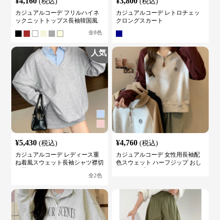
¥
4,160
¥
3,800
(税込)
(税込)
カジュアルコーデ フリルハイネ
カジュアルコーデ レトロチェッ
ックニットトップス長袖韓国風
クロングスカート
全
8
色
人気
¥
5,430
¥
4,760
(税込)
(税込)
カジュアルコーデ レディース重
カジュアルコーデ 女性用長袖配
ね着風スウェット長袖シャツ襟切
色スウェット ハーフジップ おし
り替え
ゃれトップス
全
2
色