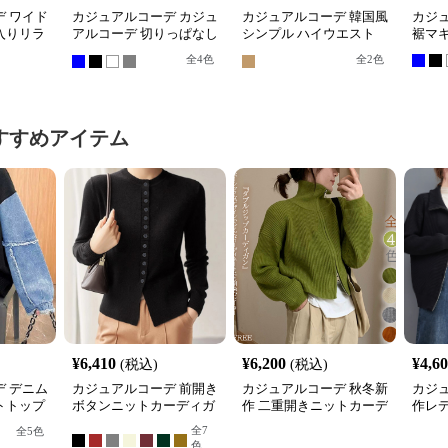
 ワイド
カジュアルコーデ カジュ
カジュアルコーデ 韓国風
カジ
入りリラ
アルコーデ 切りっぱなし
シンプル ハイウエスト
裾マ
ワイドスウェットパンツ
ワイドパンツ 春夏
全
4
色
全
2
色
すすめアイテム
¥
6,410
¥
6,200
¥
4,6
(税込)
(税込)
 デニム
カジュアルコーデ 前開き
カジュアルコーデ 秋冬新
カジ
トトップ
ボタンニットカーディガ
作 二重開きニットカーデ
作レ
ン
ィガン 重ね着対応
ゾン
全
7
全
5
色
色