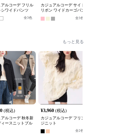
ュアルコーデ フリル
カジュアルコーデ サイド
カジュアルコーデ ゆっ
キシワイドパンツ
リボン ワイドカーゴパン
りハイウエストストレー
ツ 春夏
トパンツ
全
3
色
全
3
色
もっと見る
00
¥
3,960
¥
6,480
(税込)
(税込)
(税込)
ュアルコーデ 秋冬新
カジュアルコーデ フリン
カジュアルコーデ レー
ディースニットブル
ジニット
切替えニットカーディガ
無地ジップアップ
ン長袖秋冬
全
2
色
全
7
色