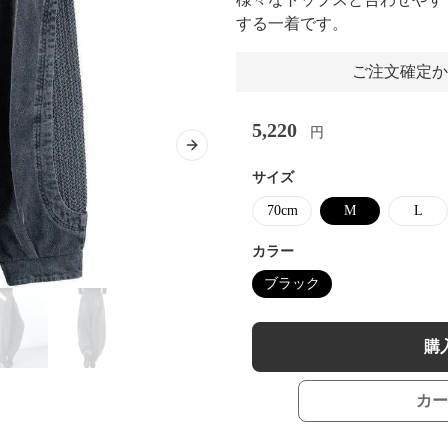
する一着です。
ご注文確定か
5,220
円
Next slide
サイズ
70cm
M
L
カラー
ブラック
購
カー