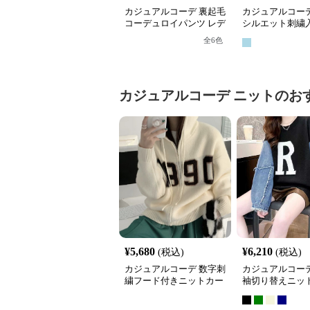
カジュアルコーデ 裏起毛
カジュアルコーデ
コーデュロイパンツ レデ
シルエット刺繍
ィース高腰ワイド
ックスパンツ
全
6
色
カジュアルコーデ
ニット
のお
¥
5,680
¥
6,210
(税込)
(税込)
カジュアルコーデ 数字刺
カジュアルコーデ
繍フード付きニットカー
袖切り替えニッ
ディガン秋冬
ス