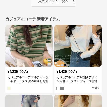
›
人気アイテム一覧へ
カジュアルコーデ 新着アイテム
¥
4,230
¥
4,420
(税込)
(税込)
カジュアルコーデ マルチボーダ
カジュアルコーデ 肩開きデザイ
ー半袖トップス 夏の着回し万能
ン長袖トップス レディース無地
カットソー
カットソー
全
2
色