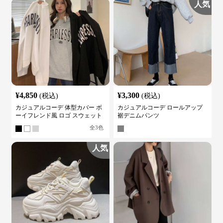
人気
¥
4,850
¥
3,300
(税込)
(税込)
カジュアルコーデ 体型カバー ボ
カジュアルコーデ ロールアップ
ーイフレンド風 ロゴ スウェット
裾デニムパンツ
全
3
色
人気