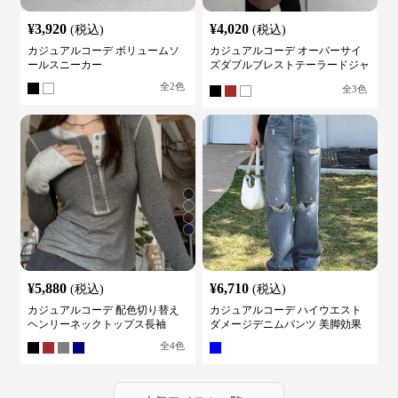
¥
3,920
¥
4,020
(税込)
(税込)
カジュアルコーデ ボリュームソ
カジュアルコーデ オーバーサイ
ールスニーカー
ズダブルブレストテーラードジャ
ケット
全
2
色
全
3
色
¥
5,880
¥
6,710
(税込)
(税込)
カジュアルコーデ 配色切り替え
カジュアルコーデ ハイウエスト
ヘンリーネックトップス長袖
ダメージデニムパンツ 美脚効果
全
4
色