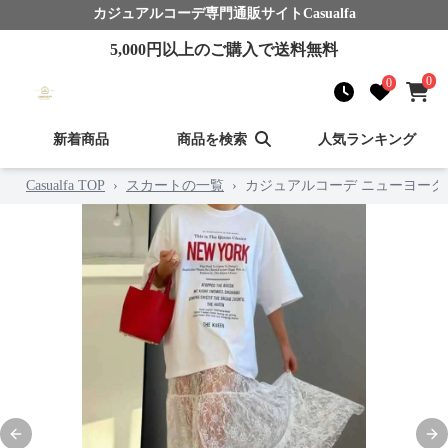
カジュアルコーデ
専門通販サイト
Casualfa
5,000
円以上のご購入で送料無料
0
0
新着商品
商品を検索
人気ランキング
Casualfa TOP
›
スカートの一覧
›
カジュアルコーデ ニューヨーク
Previous slide
Nex