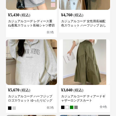
¥
5,430
¥
4,760
(税込)
(税込)
カジュアルコーデ レディース重
カジュアルコーデ 女性用長袖配
ね着風スウェット長袖シャツ襟切
色スウェット ハーフジップ おし
り替え
ゃれトップス
全
2
色
¥
5,670
¥
3,040
(税込)
(税込)
カジュアルコーデ ハーフジップ
カジュアルコーデ ティアードギ
ロゴスウェット ゆったりビッグ
ャザーロングスカート
シルエット
全
4
色
全
2
色