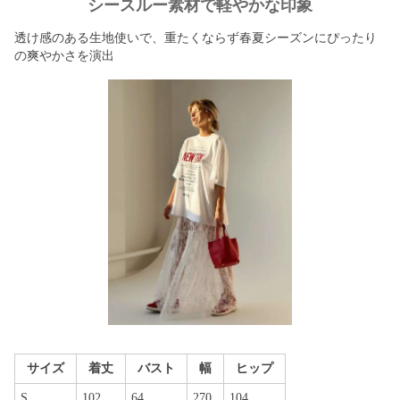
シースルー素材で軽やかな印象
透け感のある生地使いで、重たくならず春夏シーズンにぴったり
の爽やかさを演出
サイズ
着丈
バスト
幅
ヒップ
S
102
64
270
104