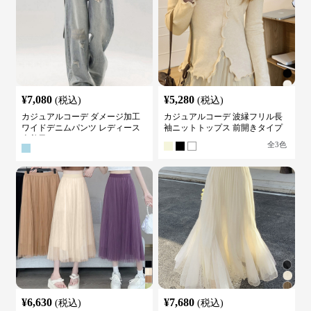
¥
7,080
¥
5,280
(税込)
(税込)
カジュアルコーデ ダメージ加工
カジュアルコーデ 波縁フリル長
ワイドデニムパンツ レディース
袖ニットトップス 前開きタイプ
古着風
全
3
色
¥
6,630
¥
7,680
(税込)
(税込)