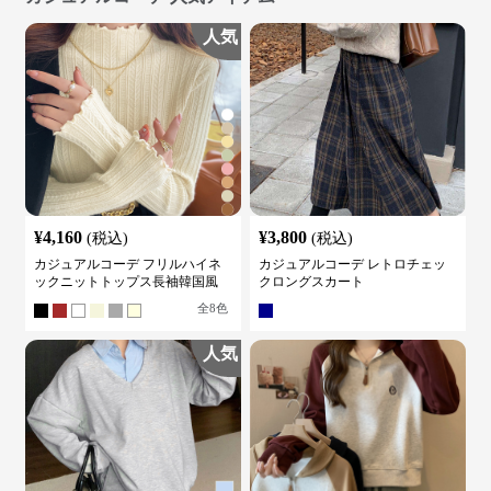
人気
¥
4,160
¥
3,800
(税込)
(税込)
カジュアルコーデ フリルハイネ
カジュアルコーデ レトロチェッ
ックニットトップス長袖韓国風
クロングスカート
全
8
色
人気