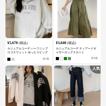
¥
5,670
¥
3,040
(税込)
(税込)
カジュアルコーデ ハーフジップ
カジュアルコーデ ティアードギ
ロゴスウェット ゆったりビッグ
ャザーロングスカート
シルエット
全
4
色
全
2
色
人気