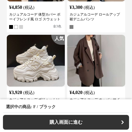
¥
4,850
¥
3,300
(税込)
(税込)
カジュアルコーデ 体型カバー ボ
カジュアルコーデ ロールアップ
ーイフレンド風 ロゴ スウェット
裾デニムパンツ
全
3
色
人気
¥
3,920
¥
4,020
(税込)
(税込)
カジュアルコーデ ボリュームソ
カジュアルコーデ オーバーサイ
ールスニーカー
ズダブルブレストテーラードジャ
選択中の商品: F / ブラック
ケット
全
2
色
全
3
色
購入画面に進む