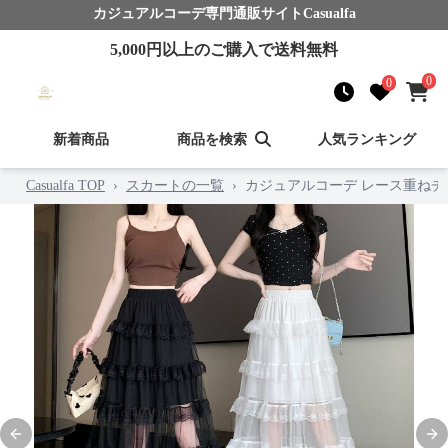
カジュアルコーデ
専門通販サイト
Casualfa
5,000
円以上のご購入で送料無料
0
0
新着商品
商品を検索
人気ランキング
Casualfa TOP
›
スカートの一覧
›
カジュアルコーデ レース重ね
Previous slide
Nex