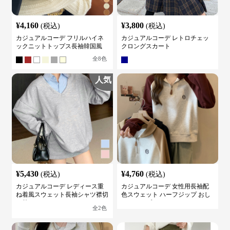
¥
4,160
¥
3,800
(税込)
(税込)
カジュアルコーデ フリルハイネ
カジュアルコーデ レトロチェッ
ックニットトップス長袖韓国風
クロングスカート
全
8
色
人気
¥
5,430
¥
4,760
(税込)
(税込)
カジュアルコーデ レディース重
カジュアルコーデ 女性用長袖配
ね着風スウェット長袖シャツ襟切
色スウェット ハーフジップ おし
り替え
ゃれトップス
全
2
色