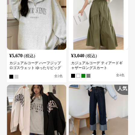
¥
5,670
¥
3,040
(税込)
(税込)
カジュアルコーデ ハーフジップ
カジュアルコーデ ティアードギ
ロゴスウェット ゆったりビッグ
ャザーロングスカート
シルエット
全
4
色
全
2
色
人気