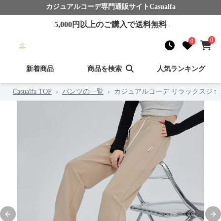
カジュアルコーデ
専門通販サイト
Casualfa
5,000
円以上のご購入で送料無料
0
0
新着商品
商品を検索
人気ランキング
Casualfa TOP
›
パンツの一覧
›
カジュアルコーデ リラックスジョ
Previous slide
Nex