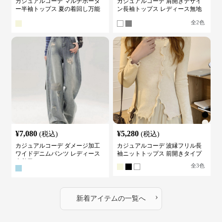
カジュアルコーデ マルチボーダ
カジュアルコーデ 肩開きデザイ
ー半袖トップス 夏の着回し万能
ン長袖トップス レディース無地
カットソー
カットソー
全
2
色
¥
7,080
¥
5,280
(税込)
(税込)
カジュアルコーデ ダメージ加工
カジュアルコーデ 波縁フリル長
ワイドデニムパンツ レディース
袖ニットトップス 前開きタイプ
古着風
全
3
色
›
新着アイテムの一覧へ