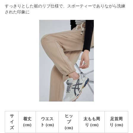
すっきりとした裾のリブ仕様で、スポーティーでありながら洗練
された印象に
サ
ヒッ
着丈
ウエス
太もも周
足首周
イ
プ
(cm)
ト (cm)
り (cm)
り (cm)
ズ
(cm)