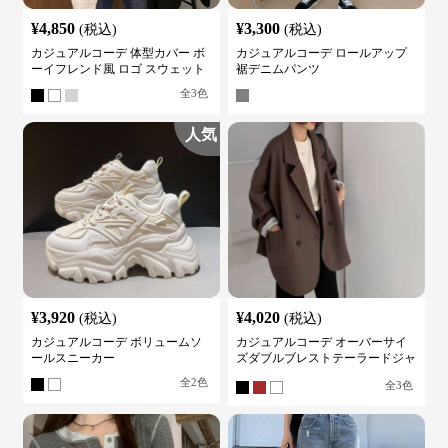
¥
4,850
¥
3,300
(税込)
(税込)
カジュアルコーデ 体型カバー ボ
カジュアルコーデ ロールアップ
ーイフレンド風 ロゴ スウェット
裾デニムパンツ
全
3
色
人気
¥
3,920
¥
4,020
(税込)
(税込)
カジュアルコーデ ボリュームソ
カジュアルコーデ オーバーサイ
ールスニーカー
ズダブルブレストテーラードジャ
ケット
全
2
色
全
3
色