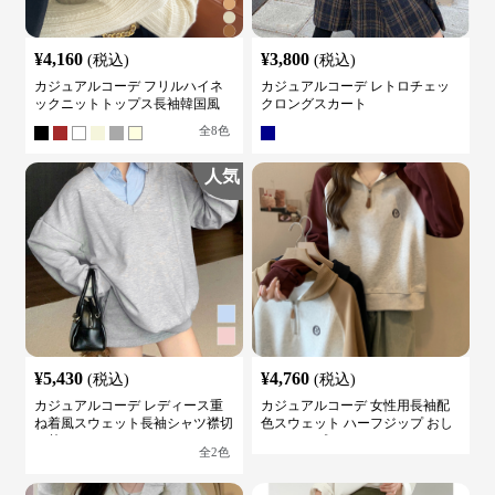
¥
4,160
¥
3,800
(税込)
(税込)
カジュアルコーデ フリルハイネ
カジュアルコーデ レトロチェッ
ックニットトップス長袖韓国風
クロングスカート
全
8
色
人気
¥
5,430
¥
4,760
(税込)
(税込)
カジュアルコーデ レディース重
カジュアルコーデ 女性用長袖配
ね着風スウェット長袖シャツ襟切
色スウェット ハーフジップ おし
り替え
ゃれトップス
全
2
色