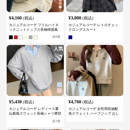
¥
4,160
¥
3,800
(税込)
(税込)
カジュアルコーデ フリルハイネ
カジュアルコーデ レトロチェッ
ックニットトップス長袖韓国風
クロングスカート
全
8
色
人気
¥
5,430
¥
4,760
(税込)
(税込)
カジュアルコーデ レディース重
カジュアルコーデ 女性用長袖配
ね着風スウェット長袖シャツ襟切
色スウェット ハーフジップ おし
り替え
ゃれトップス
全
2
色