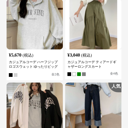
¥
5,670
¥
3,040
(税込)
(税込)
カジュアルコーデ ハーフジップ
カジュアルコーデ ティアードギ
ロゴスウェット ゆったりビッグ
ャザーロングスカート
シルエット
全
4
色
全
2
色
人気