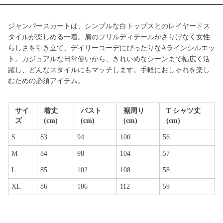
ジャンパースカートは、シンプルな白トップスとのレイヤードス
タイルが楽しめる一着。肩のフリルディテールがさりげなく女性
らしさを引き立て、デイリーコーデにぴったりなAラインシルエッ
ト。カジュアルな日常使いから、きれいめなシーンまで幅広く活
躍し、どんなスタイルにもマッチします。手軽におしゃれを楽し
むための必須アイテム。
サイ
着丈
バスト
裾周り
T シャツ丈
ズ
(cm)
(cm)
(cm)
(cm)
S
83
94
100
56
M
84
98
104
57
L
85
102
108
58
XL
86
106
112
59