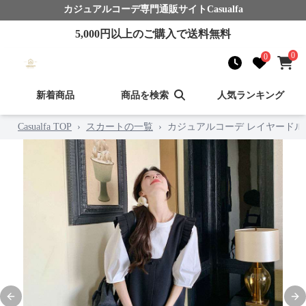
カジュアルコーデ
専門通販サイト
Casualfa
5,000
円以上のご購入で送料無料
0
0
新着商品
商品を検索
人気ランキング
Casualfa TOP
›
スカートの一覧
›
カジュアルコーデ レイヤード
Previous slide
Nex