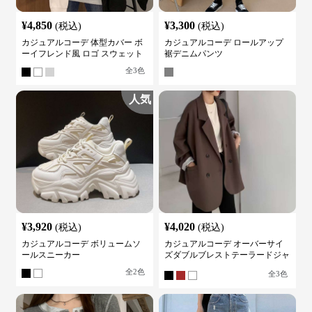
¥
4,850
¥
3,300
(税込)
(税込)
カジュアルコーデ 体型カバー ボ
カジュアルコーデ ロールアップ
ーイフレンド風 ロゴ スウェット
裾デニムパンツ
全
3
色
人気
¥
3,920
¥
4,020
(税込)
(税込)
カジュアルコーデ ボリュームソ
カジュアルコーデ オーバーサイ
ールスニーカー
ズダブルブレストテーラードジャ
ケット
全
2
色
全
3
色