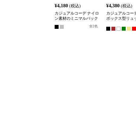
¥
4,180
¥
4,380
(税込)
(税込)
カジュアルコーデ ナイロ
カジュアルコーデ
ン素材のミニマルバック
ボックス型リュ
パック
全
2
色