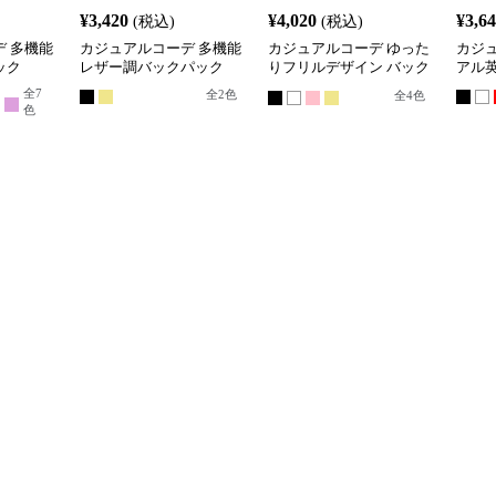
¥
3,420
¥
4,020
¥
3,6
(税込)
(税込)
 多機能
カジュアルコーデ 多機能
カジュアルコーデ ゆった
カジ
ック
レザー調バックパック
りフリルデザイン バック
アル
パック
全
7
全
2
色
全
4
色
色