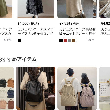
¥
4,000
¥
7,830
¥
4,8
(税込)
(税込)
 ティア
カジュアルコーデ ティア
カジュアルコーデ 裏起毛
カジ
ングスカ
ードフリル格子柄ロング
暖かニットスカート 厚手
重ね 
スカート
ロング丈タイトスカート
ング
全
4
色
全
6
色
おすすめアイテム