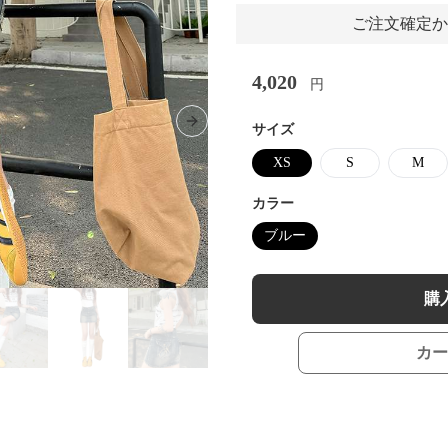
ご注文確定か
4,020
円
Next slide
サイズ
XS
S
M
カラー
ブルー
購
カー