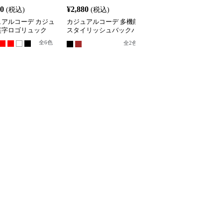
40
¥
2,880
¥
3,180
(税込)
(税込)
(税込)
ュアルコーデ カジュ
カジュアルコーデ 多機能
カジュアルコーデ カジ
英字ロゴリュック
スタイリッシュバックパ
アルマカロンリュック
ック
全
6
色
全
5
色
全
2
色