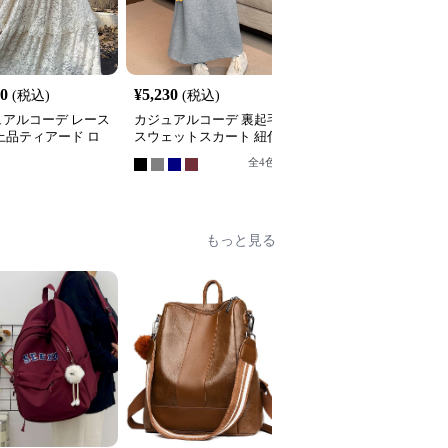
20
¥
5,230
¥
4,420
(税込)
(税込)
(税込)
ュアルコーデ レース
カジュアルコーデ 裏起毛
カジュアルコーデ 格子
上品ティアード ロ
スウェットスカート 紐付
ティアードロングスカー
スカート
きロング丈
ト
全
4
色
もっと見る