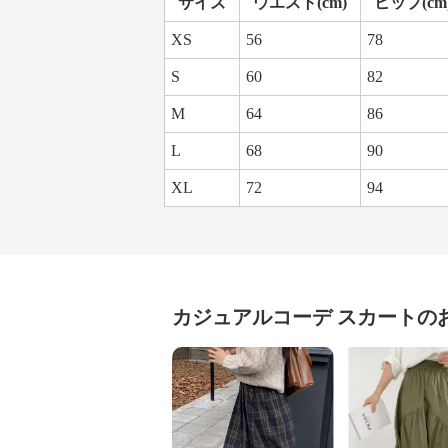
サイズ
ウエスト(cm)
ヒップ(cm
XS
56
78
S
60
82
M
64
86
L
68
90
XL
72
94
カジュアルコーデ
スカート
の