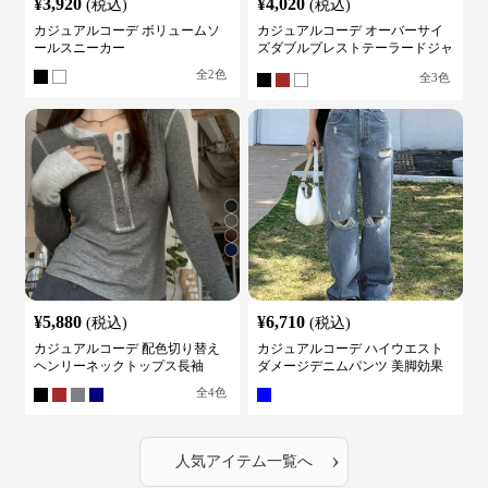
¥
3,920
¥
4,020
(税込)
(税込)
カジュアルコーデ ボリュームソ
カジュアルコーデ オーバーサイ
ールスニーカー
ズダブルブレストテーラードジャ
ケット
全
2
色
全
3
色
¥
5,880
¥
6,710
(税込)
(税込)
カジュアルコーデ 配色切り替え
カジュアルコーデ ハイウエスト
ヘンリーネックトップス長袖
ダメージデニムパンツ 美脚効果
全
4
色
›
人気アイテム一覧へ