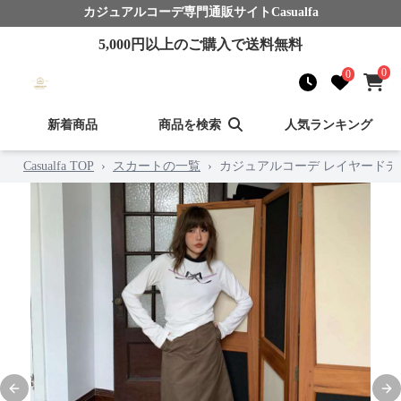
カジュアルコーデ
専門通販サイト
Casualfa
5,000
円以上のご購入で送料無料
0
0
新着商品
商品を検索
人気ランキング
Casualfa TOP
›
スカートの一覧
›
カジュアルコーデ レイヤードデ
Previous slide
Nex