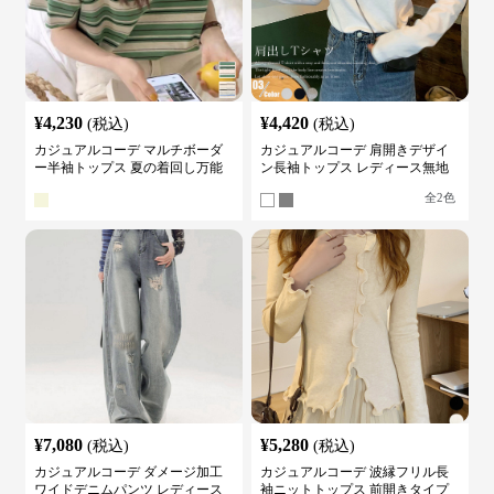
¥
4,230
¥
4,420
(税込)
(税込)
カジュアルコーデ マルチボーダ
カジュアルコーデ 肩開きデザイ
ー半袖トップス 夏の着回し万能
ン長袖トップス レディース無地
カットソー
カットソー
全
2
色
¥
7,080
¥
5,280
(税込)
(税込)
カジュアルコーデ ダメージ加工
カジュアルコーデ 波縁フリル長
ワイドデニムパンツ レディース
袖ニットトップス 前開きタイプ