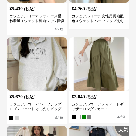
¥
5,430
¥
4,760
(税込)
(税込)
カジュアルコーデ レディース重
カジュアルコーデ 女性用長袖配
ね着風スウェット長袖シャツ襟切
色スウェット ハーフジップ おし
り替え
ゃれトップス
全
2
色
¥
5,670
¥
3,040
(税込)
(税込)
カジュアルコーデ ハーフジップ
カジュアルコーデ ティアードギ
ロゴスウェット ゆったりビッグ
ャザーロングスカート
シルエット
全
4
色
全
2
色
人気