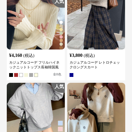
人気
¥
4,160
¥
3,800
(税込)
(税込)
カジュアルコーデ フリルハイネ
カジュアルコーデ レトロチェッ
ックニットトップス長袖韓国風
クロングスカート
全
8
色
人気