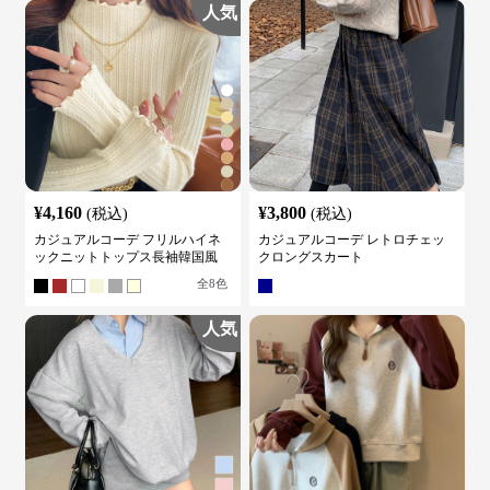
人気
¥
4,160
¥
3,800
(税込)
(税込)
カジュアルコーデ フリルハイネ
カジュアルコーデ レトロチェッ
ックニットトップス長袖韓国風
クロングスカート
全
8
色
人気