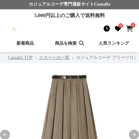
カジュアルコーデ
専門通販サイト
Casualfa
5,000
円以上のご購入で送料無料
0
0
新着商品
商品を検索
人気ランキング
Casualfa TOP
›
スカートの一覧
›
カジュアルコーデ プリーツロン
Previous slide
Nex