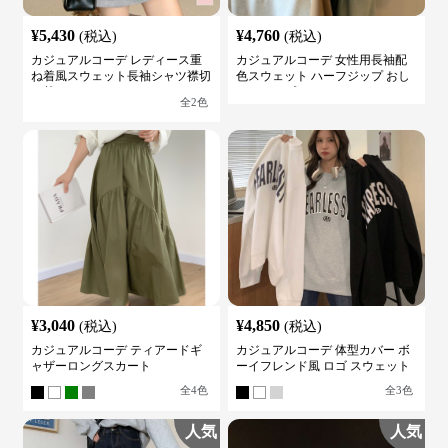
¥
5,430
¥
4,760
(税込)
(税込)
カジュアルコーデ レディース重
カジュアルコーデ 女性用長袖配
ね着風スウェット長袖シャツ襟切
色スウェット ハーフジップ おし
り替え
ゃれトップス
全
2
色
¥
3,040
¥
4,850
(税込)
(税込)
カジュアルコーデ ティアードギ
カジュアルコーデ 体型カバー ボ
ャザーロングスカート
ーイフレンド風 ロゴ スウェット
全
4
色
全
3
色
人気
人気