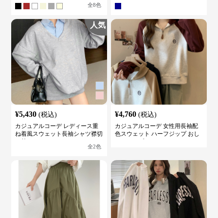
全
8
色
人気
¥
5,430
¥
4,760
(税込)
(税込)
カジュアルコーデ レディース重
カジュアルコーデ 女性用長袖配
ね着風スウェット長袖シャツ襟切
色スウェット ハーフジップ おし
り替え
ゃれトップス
全
2
色