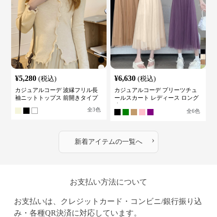
¥
5,280
¥
6,630
(税込)
(税込)
カジュアルコーデ 波縁フリル長
カジュアルコーデ プリーツチュ
袖ニットトップス 前開きタイプ
ールスカート レディース ロング
丈
全
3
色
全
6
色
›
新着アイテムの一覧へ
お支払い方法について
お支払いは、クレジットカード・コンビニ/銀行振り込
み・各種QR決済に対応しています。