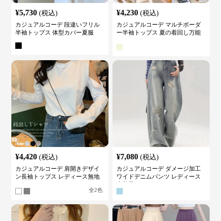
¥
5,730
¥
4,230
(税込)
(税込)
カジュアルコーデ 段違いフリル
カジュアルコーデ マルチボーダ
半袖トップス 体型カバー夏服
ー半袖トップス 夏の着回し万能
カットソー
¥
4,420
¥
7,080
(税込)
(税込)
カジュアルコーデ 肩開きデザイ
カジュアルコーデ ダメージ加工
ン長袖トップス レディース無地
ワイドデニムパンツ レディース
カットソー
古着風
全
2
色