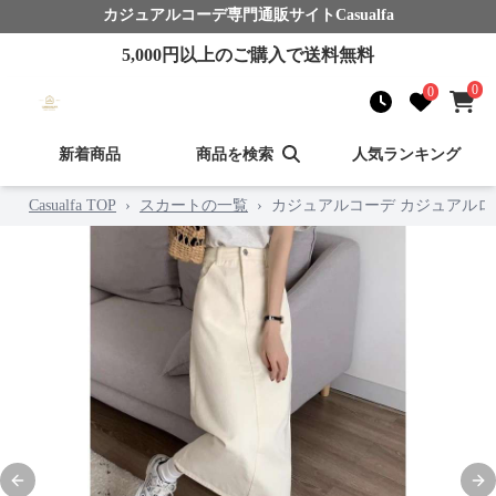
カジュアルコーデ
専門通販サイト
Casualfa
5,000
円以上のご購入で送料無料
0
0
新着商品
商品を検索
人気ランキング
Casualfa TOP
›
スカートの一覧
›
カジュアルコーデ カジュアル
Previous slide
Nex