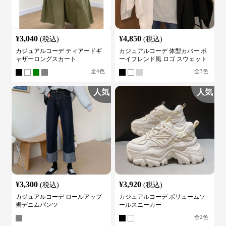
¥
3,040
¥
4,850
(税込)
(税込)
カジュアルコーデ ティアードギ
カジュアルコーデ 体型カバー ボ
ャザーロングスカート
ーイフレンド風 ロゴ スウェット
全
4
色
全
3
色
人気
人気
¥
3,300
¥
3,920
(税込)
(税込)
カジュアルコーデ ロールアップ
カジュアルコーデ ボリュームソ
裾デニムパンツ
ールスニーカー
全
2
色