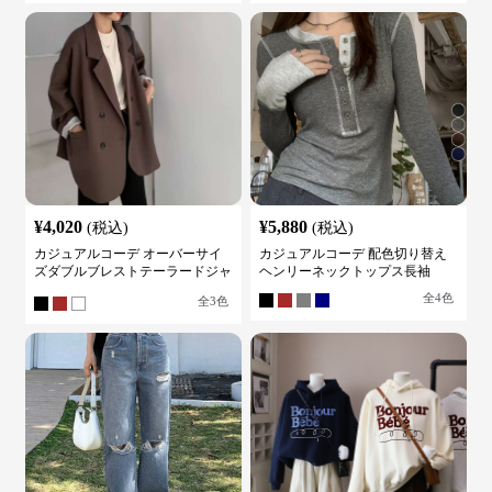
¥
4,020
¥
5,880
(税込)
(税込)
カジュアルコーデ オーバーサイ
カジュアルコーデ 配色切り替え
ズダブルブレストテーラードジャ
ヘンリーネックトップス長袖
ケット
全
4
色
全
3
色