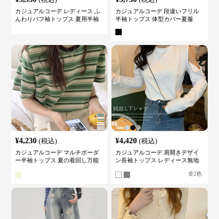
カジュアルコーデ レディース ふ
カジュアルコーデ 段違いフリル
んわりパフ袖トップス 夏用半袖
半袖トップス 体型カバー夏服
カットソー
¥
4,230
¥
4,420
(税込)
(税込)
カジュアルコーデ マルチボーダ
カジュアルコーデ 肩開きデザイ
ー半袖トップス 夏の着回し万能
ン長袖トップス レディース無地
カットソー
カットソー
全
2
色