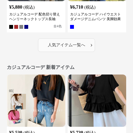
¥
5,880
¥
6,710
(税込)
(税込)
カジュアルコーデ 配色切り替え
カジュアルコーデ ハイウエスト
ヘンリーネックトップス長袖
ダメージデニムパンツ 美脚効果
全
4
色
›
人気アイテム一覧へ
カジュアルコーデ 新着アイテム
¥
5,530
¥
5,730
(税込)
(税込)