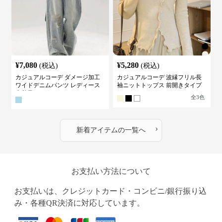
¥
7,080
¥
5,280
(税込)
(税込)
カジュアルコーデ ダメージ加工
カジュアルコーデ 波縁フリル長
ワイドデニムパンツ レディース
袖ニットトップス 前開きタイプ
古着風
全
3
色
›
新着アイテムの一覧へ
お支払い方法について
お支払いは、クレジットカード・コンビニ/銀行振り込
み・各種QR決済に対応しています。