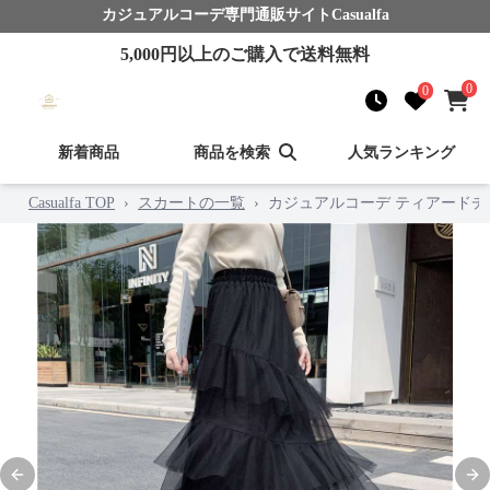
カジュアルコーデ
専門通販サイト
Casualfa
5,000
円以上のご購入で送料無料
0
0
新着商品
商品を検索
人気ランキング
Casualfa TOP
›
スカートの一覧
›
カジュアルコーデ ティアード
Previous slide
Nex