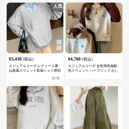
人気
¥
5,430
¥
4,760
(税込)
(税込)
カジュアルコーデ レディース重
カジュアルコーデ 女性用長袖配
ね着風スウェット長袖シャツ襟切
色スウェット ハーフジップ おし
り替え
ゃれトップス
全
2
色