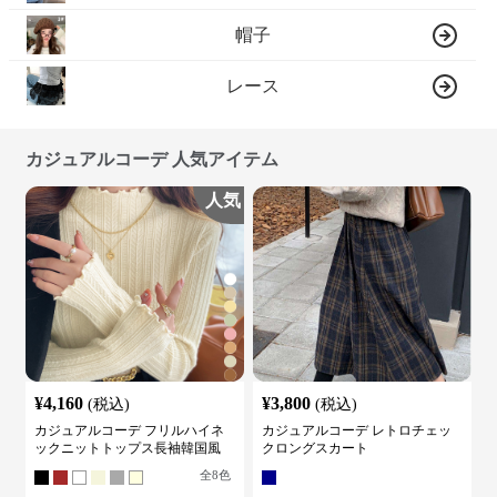
帽子
レース
カジュアルコーデ 人気アイテム
人気
¥
4,160
¥
3,800
(税込)
(税込)
カジュアルコーデ フリルハイネ
カジュアルコーデ レトロチェッ
ックニットトップス長袖韓国風
クロングスカート
全
8
色