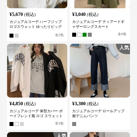
¥
5,670
¥
3,040
(税込)
(税込)
カジュアルコーデ ハーフジップ
カジュアルコーデ ティアードギ
ロゴスウェット ゆったりビッグ
ャザーロングスカート
シルエット
全
4
色
全
2
色
人気
¥
4,850
¥
3,300
(税込)
(税込)
カジュアルコーデ 体型カバー ボ
カジュアルコーデ ロールアップ
ーイフレンド風 ロゴ スウェット
裾デニムパンツ
全
3
色
人気