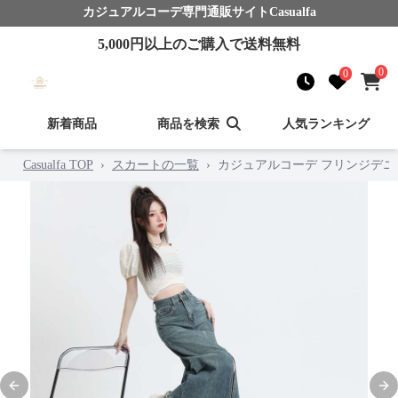
カジュアルコーデ
専門通販サイト
Casualfa
5,000
円以上のご購入で送料無料
0
0
新着商品
商品を検索
人気ランキング
Casualfa TOP
›
スカートの一覧
›
カジュアルコーデ フリンジデ
Previous slide
Nex