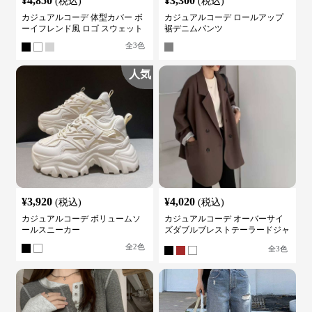
¥
4,850
¥
3,300
(税込)
(税込)
カジュアルコーデ 体型カバー ボ
カジュアルコーデ ロールアップ
ーイフレンド風 ロゴ スウェット
裾デニムパンツ
全
3
色
人気
¥
3,920
¥
4,020
(税込)
(税込)
カジュアルコーデ ボリュームソ
カジュアルコーデ オーバーサイ
ールスニーカー
ズダブルブレストテーラードジャ
ケット
全
2
色
全
3
色