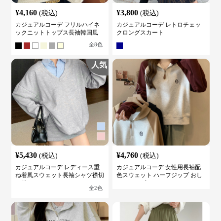
¥
4,160
¥
3,800
(税込)
(税込)
カジュアルコーデ フリルハイネ
カジュアルコーデ レトロチェッ
ックニットトップス長袖韓国風
クロングスカート
全
8
色
人気
¥
5,430
¥
4,760
(税込)
(税込)
カジュアルコーデ レディース重
カジュアルコーデ 女性用長袖配
ね着風スウェット長袖シャツ襟切
色スウェット ハーフジップ おし
り替え
ゃれトップス
全
2
色