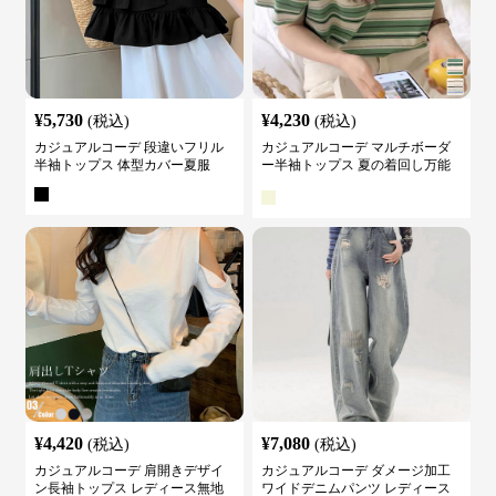
¥
5,730
¥
4,230
(税込)
(税込)
カジュアルコーデ 段違いフリル
カジュアルコーデ マルチボーダ
半袖トップス 体型カバー夏服
ー半袖トップス 夏の着回し万能
カットソー
¥
4,420
¥
7,080
(税込)
(税込)
カジュアルコーデ 肩開きデザイ
カジュアルコーデ ダメージ加工
ン長袖トップス レディース無地
ワイドデニムパンツ レディース