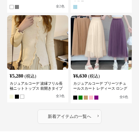
カットソー
古着風
全
2
色
¥
5,280
¥
6,630
(税込)
(税込)
カジュアルコーデ 波縁フリル長
カジュアルコーデ プリーツチュ
袖ニットトップス 前開きタイプ
ールスカート レディース ロング
丈
全
3
色
全
6
色
›
新着アイテムの一覧へ