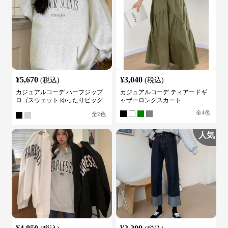
¥
5,670
¥
3,040
(税込)
(税込)
カジュアルコーデ ハーフジップ
カジュアルコーデ ティアードギ
ロゴスウェット ゆったりビッグ
ャザーロングスカート
シルエット
全
4
色
全
2
色
人気