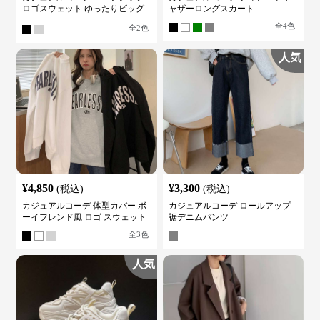
ロゴスウェット ゆったりビッグ
ャザーロングスカート
シルエット
全
4
色
全
2
色
人気
¥
4,850
¥
3,300
(税込)
(税込)
カジュアルコーデ 体型カバー ボ
カジュアルコーデ ロールアップ
ーイフレンド風 ロゴ スウェット
裾デニムパンツ
全
3
色
人気