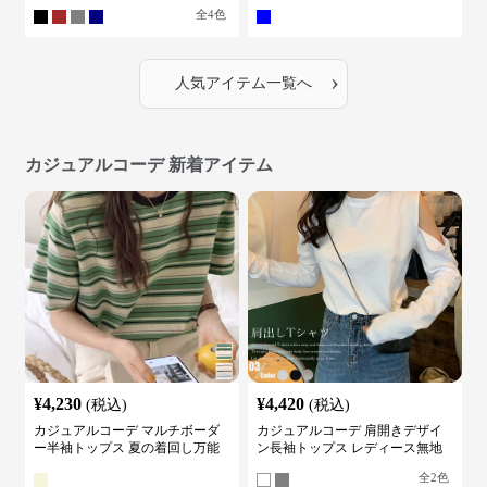
全
4
色
›
人気アイテム一覧へ
カジュアルコーデ 新着アイテム
¥
4,230
¥
4,420
(税込)
(税込)
カジュアルコーデ マルチボーダ
カジュアルコーデ 肩開きデザイ
ー半袖トップス 夏の着回し万能
ン長袖トップス レディース無地
カットソー
カットソー
全
2
色