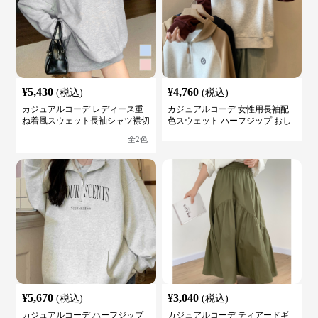
¥
5,430
¥
4,760
(税込)
(税込)
カジュアルコーデ レディース重
カジュアルコーデ 女性用長袖配
ね着風スウェット長袖シャツ襟切
色スウェット ハーフジップ おし
り替え
ゃれトップス
全
2
色
¥
5,670
¥
3,040
(税込)
(税込)
カジュアルコーデ ハーフジップ
カジュアルコーデ ティアードギ