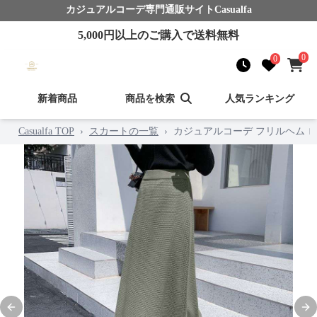
カジュアルコーデ
専門通販サイト
Casualfa
5,000
円以上のご購入で送料無料
0
0
新着商品
商品を検索
人気ランキング
Casualfa TOP
›
スカートの一覧
›
カジュアルコーデ フリルヘム 
Previous slide
Nex