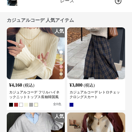
レース
カジュアルコーデ 人気アイテム
人気
¥
4,160
¥
3,800
(税込)
(税込)
カジュアルコーデ フリルハイネ
カジュアルコーデ レトロチェッ
ックニットトップス長袖韓国風
クロングスカート
全
8
色
人気