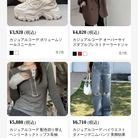
¥
3,920
¥
4,020
(税込)
(税込)
カジュアルコーデ ボリュームソ
カジュアルコーデ オーバーサイ
ールスニーカー
ズダブルブレストテーラードジャ
ケット
全
2
色
全
3
色
¥
5,880
¥
6,710
(税込)
(税込)
カジュアルコーデ 配色切り替え
カジュアルコーデ ハイウエスト
ヘンリーネックトップス長袖
ダメージデニムパンツ 美脚効果