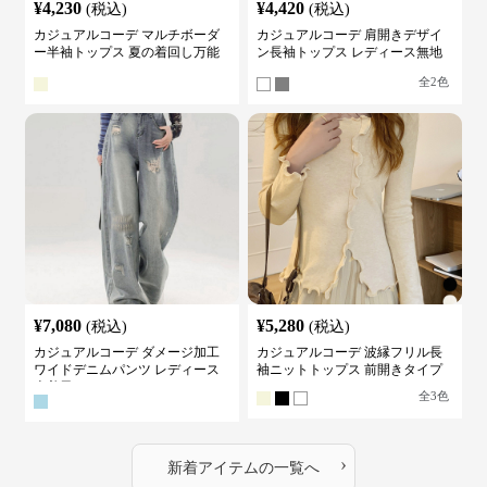
¥
4,230
¥
4,420
(税込)
(税込)
カジュアルコーデ マルチボーダ
カジュアルコーデ 肩開きデザイ
ー半袖トップス 夏の着回し万能
ン長袖トップス レディース無地
カットソー
カットソー
全
2
色
¥
7,080
¥
5,280
(税込)
(税込)
カジュアルコーデ ダメージ加工
カジュアルコーデ 波縁フリル長
ワイドデニムパンツ レディース
袖ニットトップス 前開きタイプ
古着風
全
3
色
›
新着アイテムの一覧へ