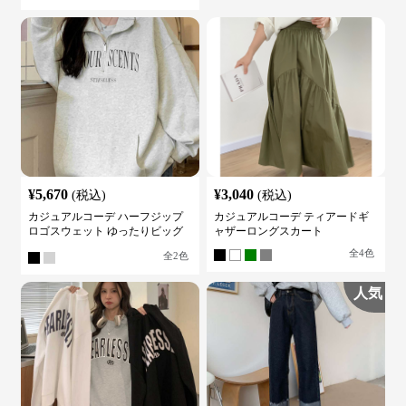
¥
5,670
¥
3,040
(税込)
(税込)
カジュアルコーデ ハーフジップ
カジュアルコーデ ティアードギ
ロゴスウェット ゆったりビッグ
ャザーロングスカート
シルエット
全
4
色
全
2
色
人気