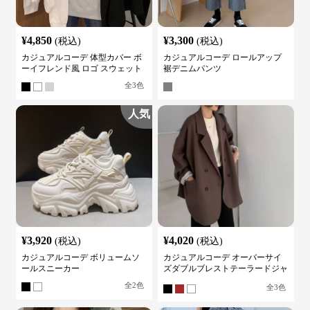
¥
4,850
¥
3,300
(税込)
(税込)
カジュアルコーデ 体型カバー ボ
カジュアルコーデ ロールアップ
ーイフレンド風 ロゴ スウェット
裾デニムパンツ
全
3
色
人気
¥
3,920
¥
4,020
(税込)
(税込)
カジュアルコーデ ボリュームソ
カジュアルコーデ オーバーサイ
ールスニーカー
ズダブルブレストテーラードジャ
ケット
全
2
色
全
3
色