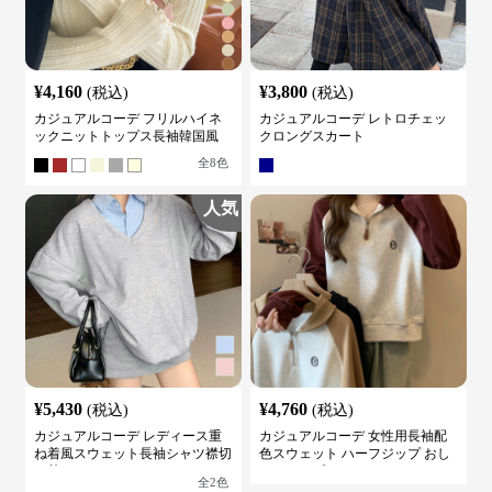
¥
4,160
¥
3,800
(税込)
(税込)
カジュアルコーデ フリルハイネ
カジュアルコーデ レトロチェッ
ックニットトップス長袖韓国風
クロングスカート
全
8
色
人気
¥
5,430
¥
4,760
(税込)
(税込)
カジュアルコーデ レディース重
カジュアルコーデ 女性用長袖配
ね着風スウェット長袖シャツ襟切
色スウェット ハーフジップ おし
り替え
ゃれトップス
全
2
色