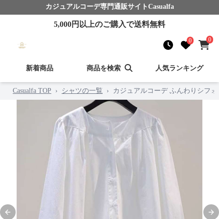
カジュアルコーデ
専門通販サイト
Casualfa
5,000
円以上のご購入で送料無料
0
0
新着商品
商品を検索
人気ランキング
Casualfa TOP
›
シャツの一覧
›
カジュアルコーデ ふんわりシフ
Previous slide
Nex