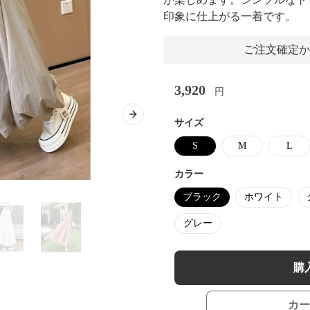
印象に仕上がる一着です。
ご注文確定か
3,920
円
Next slide
サイズ
S
M
L
カラー
ブラック
ホワイト
グレー
購
カー