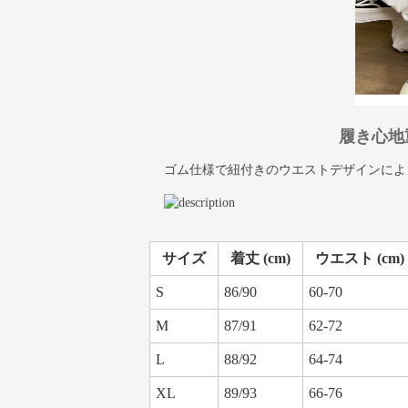
履き心地
ゴム仕様で紐付きのウエストデザインによ
サイズ
着丈 (cm)
ウエスト (cm)
S
86/90
60-70
M
87/91
62-72
L
88/92
64-74
XL
89/93
66-76