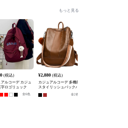
もっと見る
40
¥
2,880
¥
3,180
(税込)
(税込)
(税込)
ュアルコーデ カジュ
カジュアルコーデ 多機能
カジュアルコーデ カジ
英字ロゴリュック
スタイリッシュバックパ
アルマカロンリュック
ック
全
6
色
全
5
色
全
2
色