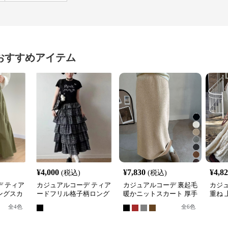
おすすめアイテム
¥
4,000
¥
7,830
¥
4,8
(税込)
(税込)
 ティア
カジュアルコーデ ティア
カジュアルコーデ 裏起毛
カジ
ングスカ
ードフリル格子柄ロング
暖かニットスカート 厚手
重ね 
スカート
ロング丈タイトスカート
ング
全
4
色
全
6
色