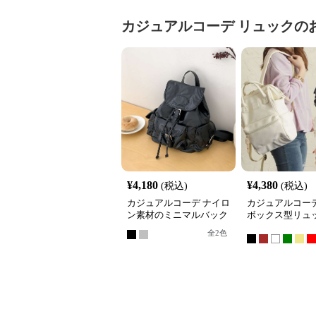
カジュアルコーデ
リュック
の
¥
4,180
¥
4,380
(税込)
(税込)
カジュアルコーデ ナイロ
カジュアルコーデ
ン素材のミニマルバック
ボックス型リュ
パック
全
2
色