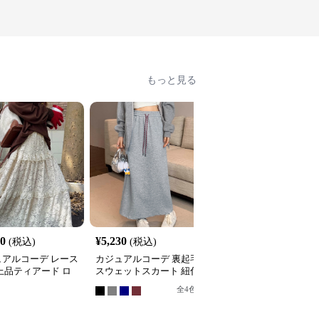
もっと見る
20
¥
5,230
¥
4,420
(税込)
(税込)
(税込)
ュアルコーデ レース
カジュアルコーデ 裏起毛
カジュアルコーデ 格子
上品ティアード ロ
スウェットスカート 紐付
ティアードロングスカー
スカート
きロング丈
ト
全
4
色