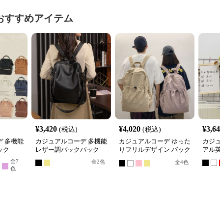
おすすめアイテム
¥
3,420
¥
4,020
¥
3,6
(税込)
(税込)
 多機能
カジュアルコーデ 多機能
カジュアルコーデ ゆった
カジ
ック
レザー調バックパック
りフリルデザイン バック
アル
パック
全
7
全
2
色
全
4
色
色