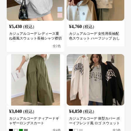
¥
5,430
¥
4,760
(税込)
(税込)
カジュアルコーデ レディース重
カジュアルコーデ 女性用長袖配
ね着風スウェット長袖シャツ襟切
色スウェット ハーフジップ おし
り替え
ゃれトップス
全
2
色
¥
3,040
¥
4,850
(税込)
(税込)
カジュアルコーデ ティアードギ
カジュアルコーデ 体型カバー ボ
ャザーロングスカート
ーイフレンド風 ロゴ スウェット
全
4
色
全
3
色