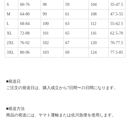
S
60-76
98
59
104
35-47.5
M
64-80
99
61
108
47.5-55
L
68-84
100
63
112
55-62.5
XL
72-88
101
65
116
62.5-70
2XL
76-92
102
67
120
70-77.5
3XL
80-96
103
69
124
77.5-85
■発送日
ご注文の発送日は、購入成立から7日間〜21日間になります。
■発送方法
商品の発送には、ヤマト運輸または佐川急便を使用します。