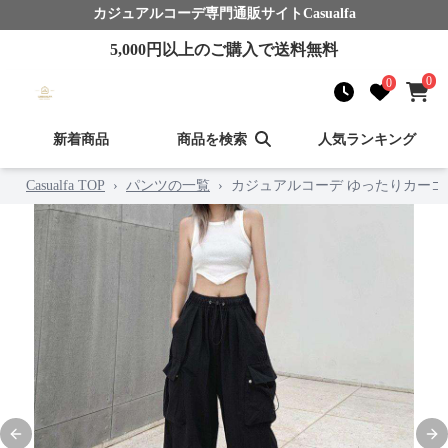
カジュアルコーデ
専門通販サイト
Casualfa
5,000
円以上のご購入で送料無料
0
0
新着商品
商品を検索
人気ランキング
Casualfa TOP
›
パンツの一覧
›
カジュアルコーデ ゆったりカーゴ
Previous slide
Nex