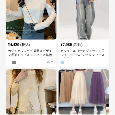
¥
4,420
¥
7,080
(税込)
(税込)
カジュアルコーデ 肩開きデザイ
カジュアルコーデ ダメージ加工
ン長袖トップス レディース無地
ワイドデニムパンツ レディース
カットソー
古着風
全
2
色