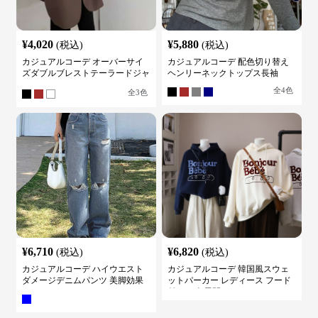
¥
4,020
¥
5,880
(税込)
(税込)
カジュアルコーデ オーバーサイ
カジュアルコーデ 配色切り替え
ズダブルブレストテーラードジャ
ヘンリーネックトップス長袖
ケット
全
4
色
全
3
色
¥
6,710
¥
6,820
(税込)
(税込)
カジュアルコーデ ハイウエスト
カジュアルコーデ 韓国風スウェ
ダメージデニムパンツ 美脚効果
ットパーカー レディース フード
付き ５色展開