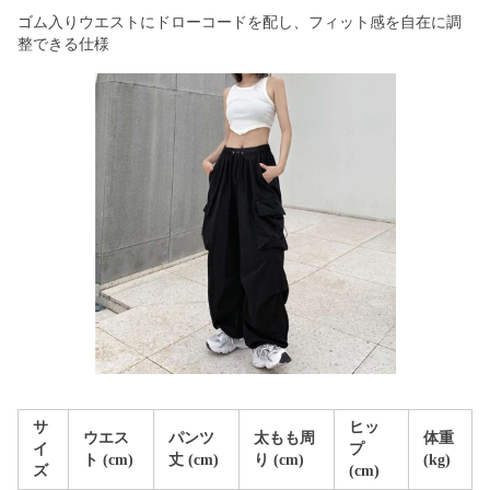
ゴム入りウエストにドローコードを配し、フィット感を自在に調
整できる仕様
サ
ヒッ
ウエス
パンツ
太もも周
体重
イ
プ
ト (cm)
丈 (cm)
り (cm)
(kg)
ズ
(cm)