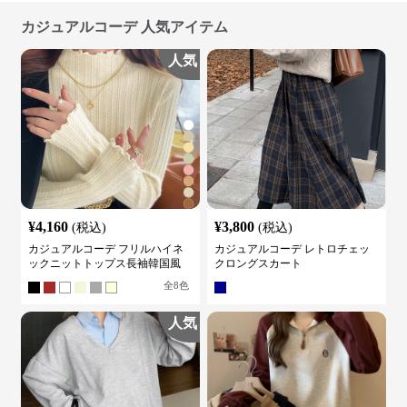
カジュアルコーデ 人気アイテム
人気
¥
4,160
¥
3,800
(税込)
(税込)
カジュアルコーデ フリルハイネ
カジュアルコーデ レトロチェッ
ックニットトップス長袖韓国風
クロングスカート
全
8
色
人気