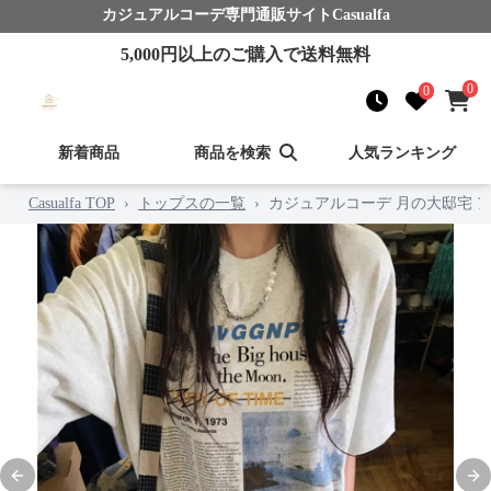
カジュアルコーデ
専門通販サイト
Casualfa
5,000
円以上のご購入で送料無料
0
0
新着商品
商品を検索
人気ランキング
Casualfa TOP
›
トップスの一覧
›
カジュアルコーデ 月の大邸宅 
Previous slide
Nex