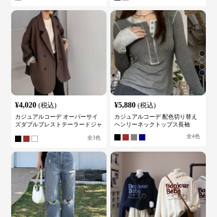
¥
4,020
¥
5,880
(税込)
(税込)
カジュアルコーデ オーバーサイ
カジュアルコーデ 配色切り替え
ズダブルブレストテーラードジャ
ヘンリーネックトップス長袖
ケット
全
4
色
全
3
色