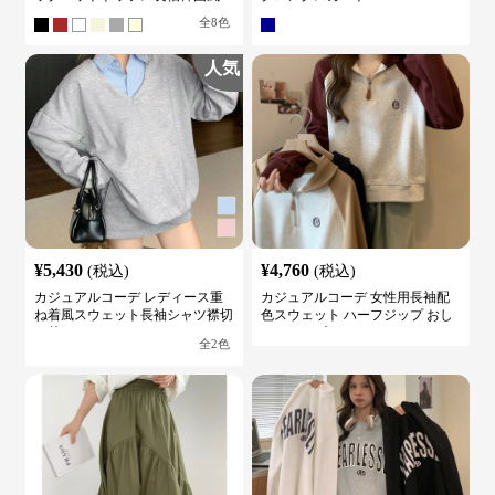
全
8
色
人気
¥
5,430
¥
4,760
(税込)
(税込)
カジュアルコーデ レディース重
カジュアルコーデ 女性用長袖配
ね着風スウェット長袖シャツ襟切
色スウェット ハーフジップ おし
り替え
ゃれトップス
全
2
色