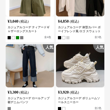
¥
3,040
¥
4,850
(税込)
(税込)
カジュアルコーデ ティアードギ
カジュアルコーデ 体型カバー ボ
ャザーロングスカート
ーイフレンド風 ロゴ スウェット
全
4
色
全
3
色
人気
人気
¥
3,300
¥
3,920
(税込)
(税込)
カジュアルコーデ ロールアップ
カジュアルコーデ ボリュームソ
裾デニムパンツ
ールスニーカー
全
2
色