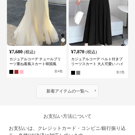
¥
7,680
¥
7,870
(税込)
(税込)
カジュアルコーデ チュールプリ
カジュアルコーデ ベルト付きプ
ーツ重ね着風スカート韓国風
リーツスカート 大人可愛い ハイ
ウエスト
全
4
色
全
2
色
›
新着アイテムの一覧へ
お支払い方法について
お支払いは、クレジットカード・コンビニ/銀行振り込