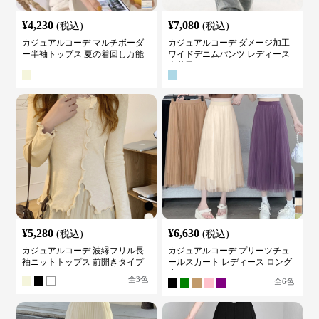
¥
4,230
¥
7,080
(税込)
(税込)
カジュアルコーデ マルチボーダ
カジュアルコーデ ダメージ加工
ー半袖トップス 夏の着回し万能
ワイドデニムパンツ レディース
カットソー
古着風
¥
5,280
¥
6,630
(税込)
(税込)
カジュアルコーデ 波縁フリル長
カジュアルコーデ プリーツチュ
袖ニットトップス 前開きタイプ
ールスカート レディース ロング
丈
全
3
色
全
6
色