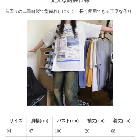
丈夫な縫製仕様
首回りの二重縫製で型崩れしにくく、長く愛用できる丁寧な作り
サイズ
肩幅(cm)
バスト(cm)
袖丈(cm)
着丈(cm)
M
47
100
20
68