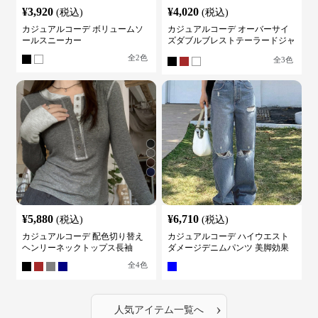
¥
3,920
¥
4,020
(税込)
(税込)
カジュアルコーデ ボリュームソ
カジュアルコーデ オーバーサイ
ールスニーカー
ズダブルブレストテーラードジャ
ケット
全
2
色
全
3
色
¥
5,880
¥
6,710
(税込)
(税込)
カジュアルコーデ 配色切り替え
カジュアルコーデ ハイウエスト
ヘンリーネックトップス長袖
ダメージデニムパンツ 美脚効果
全
4
色
›
人気アイテム一覧へ