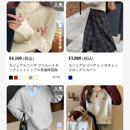
人気
¥
4,160
¥
3,800
(税込)
(税込)
カジュアルコーデ フリルハイネ
カジュアルコーデ レトロチェッ
ックニットトップス長袖韓国風
クロングスカート
全
8
色
人気