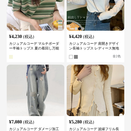
¥
4,230
¥
4,420
(税込)
(税込)
カジュアルコーデ マルチボーダ
カジュアルコーデ 肩開きデザイ
ー半袖トップス 夏の着回し万能
ン長袖トップス レディース無地
カットソー
カットソー
全
2
色
¥
7,080
¥
5,280
(税込)
(税込)
カジュアルコーデ ダメージ加工
カジュアルコーデ 波縁フリル長