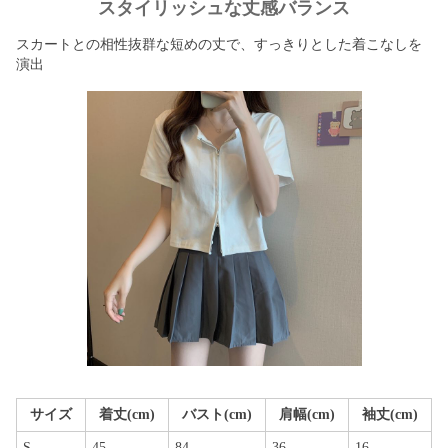
スタイリッシュな丈感バランス
スカートとの相性抜群な短めの丈で、すっきりとした着こなしを
演出
サイズ
着丈(cm)
バスト(cm)
肩幅(cm)
袖丈(cm)
S
45
84
36
16