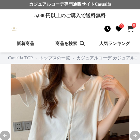
カジュアルコーデ
専門通販サイト
Casualfa
5,000
円以上のご購入で送料無料
0
0
新着商品
商品を検索
人気ランキング
Casualfa TOP
›
トップスの一覧
›
カジュアルコーデ カジュアルコ
Previous slide
Nex