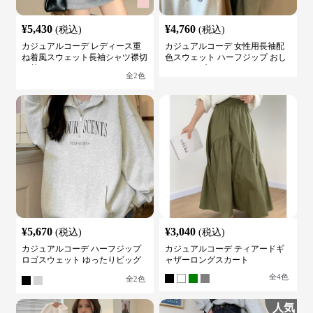
¥
5,430
¥
4,760
(税込)
(税込)
カジュアルコーデ レディース重
カジュアルコーデ 女性用長袖配
ね着風スウェット長袖シャツ襟切
色スウェット ハーフジップ おし
り替え
ゃれトップス
全
2
色
¥
5,670
¥
3,040
(税込)
(税込)
カジュアルコーデ ハーフジップ
カジュアルコーデ ティアードギ
ロゴスウェット ゆったりビッグ
ャザーロングスカート
シルエット
全
4
色
全
2
色
人気