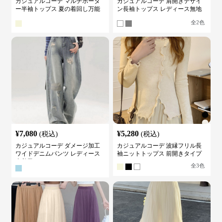
カジュアルコーデ マルチボーダ
カジュアルコーデ 肩開きデザイ
ー半袖トップス 夏の着回し万能
ン長袖トップス レディース無地
カットソー
カットソー
全
2
色
¥
7,080
¥
5,280
(税込)
(税込)
カジュアルコーデ ダメージ加工
カジュアルコーデ 波縁フリル長
ワイドデニムパンツ レディース
袖ニットトップス 前開きタイプ
古着風
全
3
色