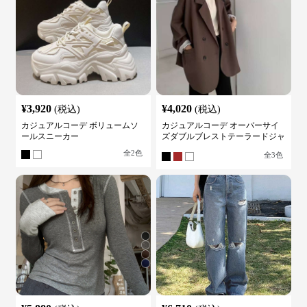
¥
3,920
¥
4,020
(税込)
(税込)
カジュアルコーデ ボリュームソ
カジュアルコーデ オーバーサイ
ールスニーカー
ズダブルブレストテーラードジャ
ケット
全
2
色
全
3
色