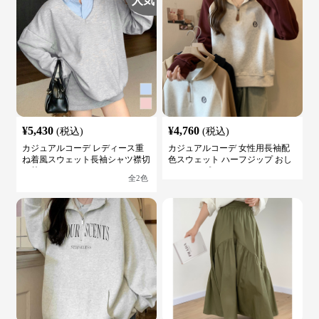
人気
¥
5,430
¥
4,760
(税込)
(税込)
カジュアルコーデ レディース重
カジュアルコーデ 女性用長袖配
ね着風スウェット長袖シャツ襟切
色スウェット ハーフジップ おし
り替え
ゃれトップス
全
2
色