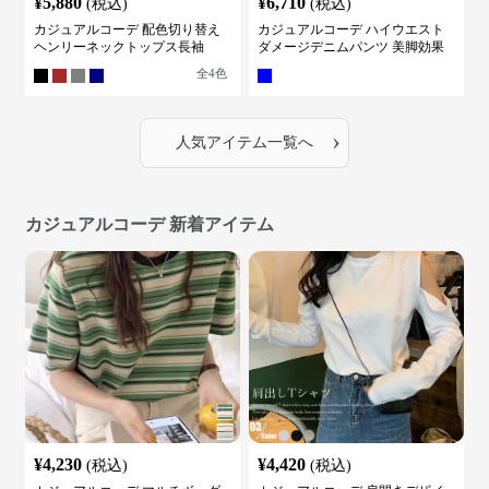
¥
5,880
¥
6,710
(税込)
(税込)
カジュアルコーデ 配色切り替え
カジュアルコーデ ハイウエスト
ヘンリーネックトップス長袖
ダメージデニムパンツ 美脚効果
全
4
色
›
人気アイテム一覧へ
カジュアルコーデ 新着アイテム
¥
4,230
¥
4,420
(税込)
(税込)