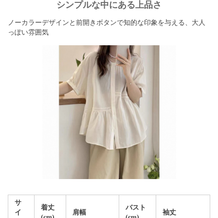
シンプルな中にある上品さ
ノーカラーデザインと前開きボタンで知的な印象を与える、大人
っぽい雰囲気
サ
着丈
バスト
イ
肩幅
袖丈
(cm)
(cm)