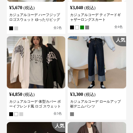
¥
5,670
¥
3,040
(税込)
(税込)
カジュアルコーデ ハーフジップ
カジュアルコーデ ティアードギ
ロゴスウェット ゆったりビッグ
ャザーロングスカート
シルエット
全
4
色
全
2
色
人気
¥
4,850
¥
3,300
(税込)
(税込)
カジュアルコーデ 体型カバー ボ
カジュアルコーデ ロールアップ
ーイフレンド風 ロゴ スウェット
裾デニムパンツ
全
3
色
人気