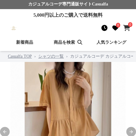
カジュアルコーデ
専門通販サイト
Casualfa
5,000
円以上のご購入で送料無料
0
0
新着商品
商品を検索
人気ランキング
Casualfa TOP
›
シャツの一覧
›
カジュアルコーデ カジュアルコー
Previous slide
Nex