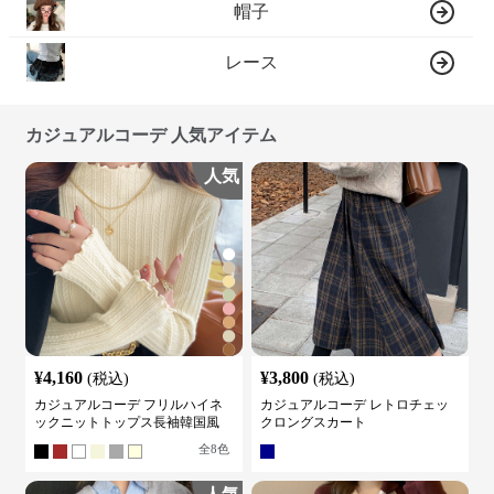
帽子
レース
カジュアルコーデ 人気アイテム
人気
¥
4,160
¥
3,800
(税込)
(税込)
カジュアルコーデ フリルハイネ
カジュアルコーデ レトロチェッ
ックニットトップス長袖韓国風
クロングスカート
全
8
色