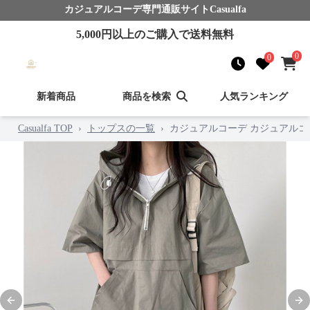
カジュアルコーデ
専門通販サイト
Casualfa
5,000
円以上のご購入で送料無料
0
0
新着商品
商品を検索
人気ランキング
Casualfa TOP
›
トップスの一覧
›
カジュアルコーデ カジュアルコ
Previous slide
Nex