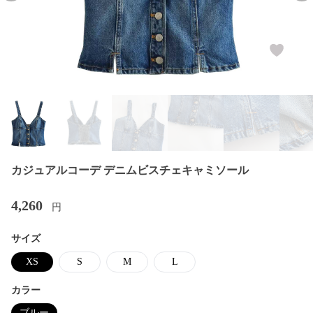
カジュアルコーデ デニムビスチェキャミソール
4,260
円
サイズ
XS
S
M
L
カラー
ブルー