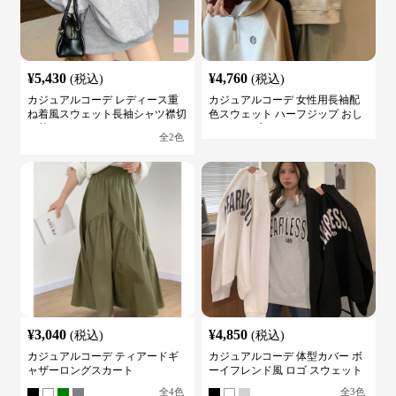
¥
5,430
¥
4,760
(税込)
(税込)
カジュアルコーデ レディース重
カジュアルコーデ 女性用長袖配
ね着風スウェット長袖シャツ襟切
色スウェット ハーフジップ おし
り替え
ゃれトップス
全
2
色
¥
3,040
¥
4,850
(税込)
(税込)
カジュアルコーデ ティアードギ
カジュアルコーデ 体型カバー ボ
ャザーロングスカート
ーイフレンド風 ロゴ スウェット
全
4
色
全
3
色