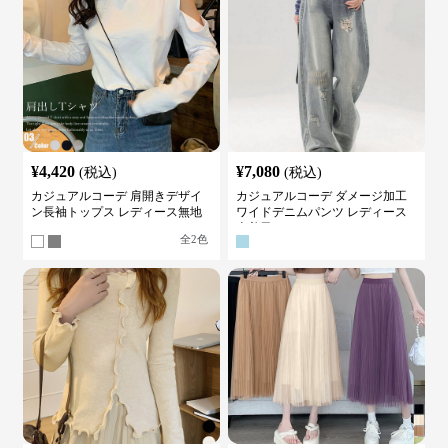
¥
4,420
¥
7,080
(税込)
(税込)
カジュアルコーデ 肩開きデザイ
カジュアルコーデ ダメージ加工
ン長袖トップス レディース無地
ワイドデニムパンツ レディース
カットソー
古着風
全
2
色