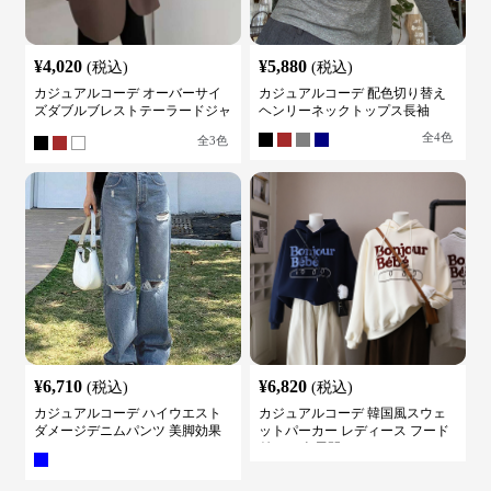
¥
4,020
¥
5,880
(税込)
(税込)
カジュアルコーデ オーバーサイ
カジュアルコーデ 配色切り替え
ズダブルブレストテーラードジャ
ヘンリーネックトップス長袖
ケット
全
4
色
全
3
色
¥
6,710
¥
6,820
(税込)
(税込)
カジュアルコーデ ハイウエスト
カジュアルコーデ 韓国風スウェ
ダメージデニムパンツ 美脚効果
ットパーカー レディース フード
付き ５色展開