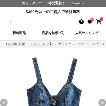
カジュアルコーデ
専門通販サイト
Casualfa
5,000
円以上のご購入で送料無料
0
0
新着商品
商品を検索
人気ランキング
Casualfa TOP
›
トップスの一覧
›
カジュアルコーデ デニムビス
Previous slide
Nex