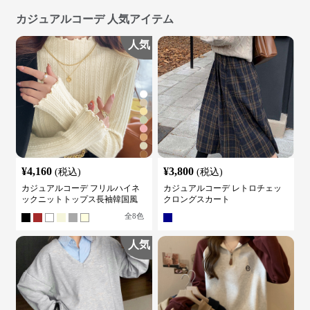
カジュアルコーデ 人気アイテム
人気
¥
4,160
¥
3,800
(税込)
(税込)
カジュアルコーデ フリルハイネ
カジュアルコーデ レトロチェッ
ックニットトップス長袖韓国風
クロングスカート
全
8
色
人気