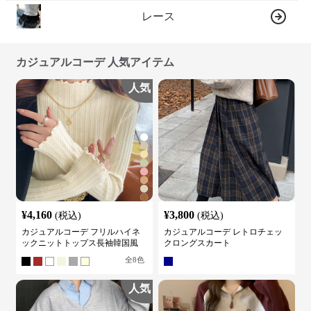
レース
カジュアルコーデ 人気アイテム
人気
¥
4,160
¥
3,800
(税込)
(税込)
カジュアルコーデ フリルハイネ
カジュアルコーデ レトロチェッ
ックニットトップス長袖韓国風
クロングスカート
全
8
色
人気