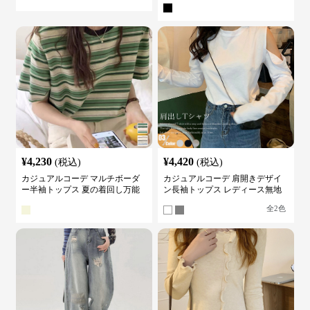
カットソー
¥
4,230
¥
4,420
(税込)
(税込)
カジュアルコーデ マルチボーダ
カジュアルコーデ 肩開きデザイ
ー半袖トップス 夏の着回し万能
ン長袖トップス レディース無地
カットソー
カットソー
全
2
色