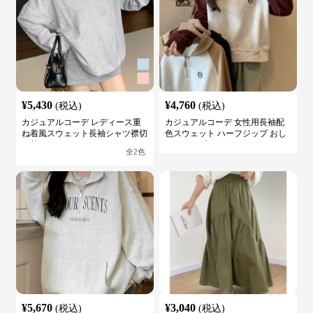
¥
5,430
¥
4,760
(税込)
(税込)
カジュアルコーデ レディース重
カジュアルコーデ 女性用長袖配
ね着風スウェット長袖シャツ襟切
色スウェット ハーフジップ おし
り替え
ゃれトップス
全
2
色
¥
5,670
¥
3,040
(税込)
(税込)