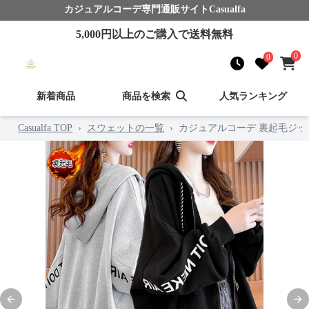
カジュアルコーデ
専門通販サイト
Casualfa
5,000
円以上のご購入で送料無料
0
0
新着商品
商品を検索
人気ランキング
Casualfa TOP
›
スウェットの一覧
›
カジュアルコーデ 裏起毛ジッ
Previous slide
Nex