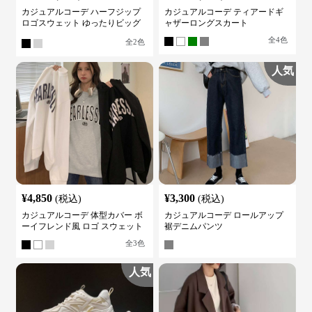
カジュアルコーデ ハーフジップ
カジュアルコーデ ティアードギ
ロゴスウェット ゆったりビッグ
ャザーロングスカート
シルエット
全
4
色
全
2
色
人気
¥
4,850
¥
3,300
(税込)
(税込)
カジュアルコーデ 体型カバー ボ
カジュアルコーデ ロールアップ
ーイフレンド風 ロゴ スウェット
裾デニムパンツ
全
3
色
人気