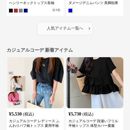
ヘンリーネックトップス長袖
ダメージデニムパンツ 美脚効果
全
4
色
›
人気アイテム一覧へ
カジュアルコーデ 新着アイテム
¥
5,530
¥
5,730
(税込)
(税込)
カジュアルコーデ レディース ふ
カジュアルコーデ 段違いフリル
んわりパフ袖トップス 夏用半袖
半袖トップス 体型カバー夏服