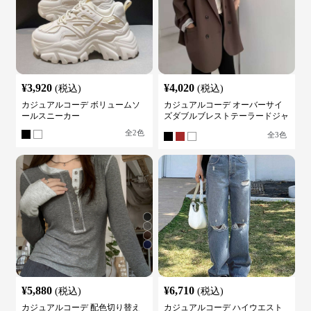
¥
3,920
¥
4,020
(税込)
(税込)
カジュアルコーデ ボリュームソ
カジュアルコーデ オーバーサイ
ールスニーカー
ズダブルブレストテーラードジャ
ケット
全
2
色
全
3
色
¥
5,880
¥
6,710
(税込)
(税込)
カジュアルコーデ 配色切り替え
カジュアルコーデ ハイウエスト