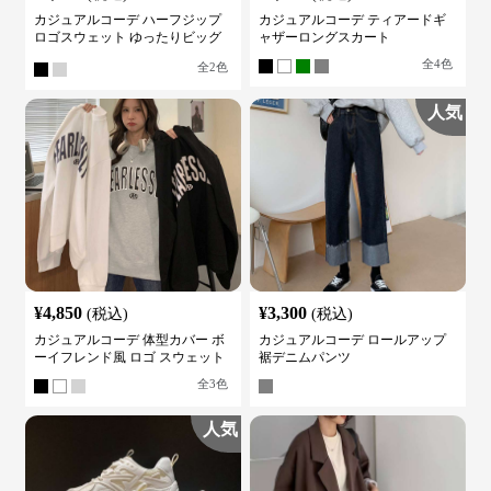
カジュアルコーデ ハーフジップ
カジュアルコーデ ティアードギ
ロゴスウェット ゆったりビッグ
ャザーロングスカート
シルエット
全
4
色
全
2
色
人気
¥
4,850
¥
3,300
(税込)
(税込)
カジュアルコーデ 体型カバー ボ
カジュアルコーデ ロールアップ
ーイフレンド風 ロゴ スウェット
裾デニムパンツ
全
3
色
人気