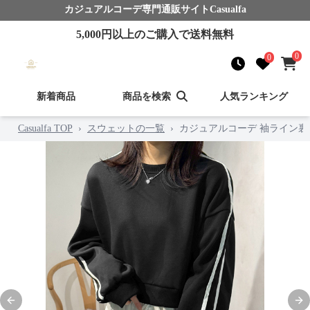
カジュアルコーデ
専門通販サイト
Casualfa
5,000
円以上のご購入で送料無料
0
0
新着商品
商品を検索
人気ランキング
Casualfa TOP
›
スウェットの一覧
›
カジュアルコーデ 袖ライン
Previous slide
Nex