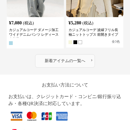
¥
7,080
¥
5,280
(税込)
(税込)
カジュアルコーデ ダメージ加工
カジュアルコーデ 波縁フリル長
ワイドデニムパンツ レディース
袖ニットトップス 前開きタイプ
古着風
全
3
色
›
新着アイテムの一覧へ
お支払い方法について
お支払いは、クレジットカード・コンビニ/銀行振り込
み・各種QR決済に対応しています。