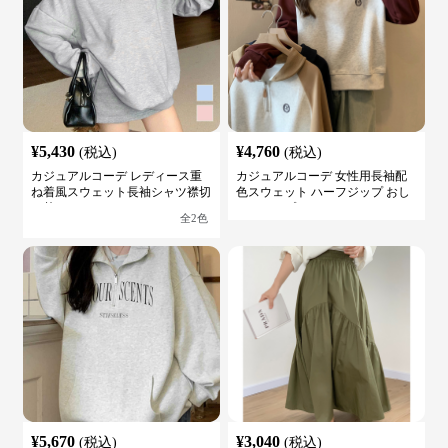
¥
5,430
¥
4,760
(税込)
(税込)
カジュアルコーデ レディース重
カジュアルコーデ 女性用長袖配
ね着風スウェット長袖シャツ襟切
色スウェット ハーフジップ おし
り替え
ゃれトップス
全
2
色
¥
5,670
¥
3,040
(税込)
(税込)