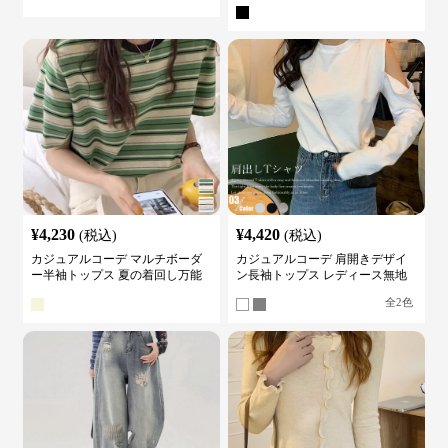
カットソー
¥
4,230
¥
4,420
(税込)
(税込)
カジュアルコーデ マルチボーダ
カジュアルコーデ 肩開きデザイ
ー半袖トップス 夏の着回し万能
ン長袖トップス レディース無地
カットソー
カットソー
全
2
色