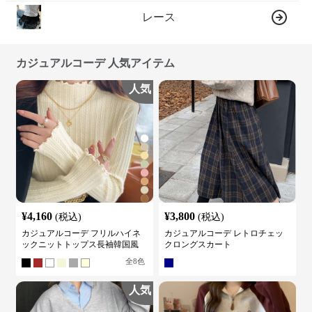
レース
カジュアルコーデ 人気アイテム
人気
¥
4,160
¥
3,800
(税込)
(税込)
カジュアルコーデ フリルハイネ
カジュアルコーデ レトロチェッ
ックニットトップス長袖韓国風
クロングスカート
全
8
色
人気