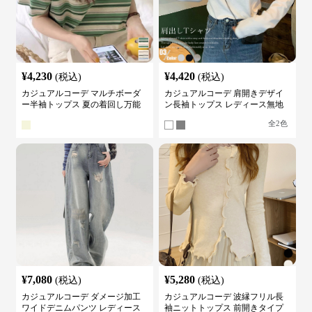
¥
4,230
¥
4,420
(税込)
(税込)
カジュアルコーデ マルチボーダ
カジュアルコーデ 肩開きデザイ
ー半袖トップス 夏の着回し万能
ン長袖トップス レディース無地
カットソー
カットソー
全
2
色
¥
7,080
¥
5,280
(税込)
(税込)
カジュアルコーデ ダメージ加工
カジュアルコーデ 波縁フリル長
ワイドデニムパンツ レディース
袖ニットトップス 前開きタイプ