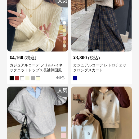
人気
¥
4,160
¥
3,800
(税込)
(税込)
カジュアルコーデ フリルハイネ
カジュアルコーデ レトロチェッ
ックニットトップス長袖韓国風
クロングスカート
全
8
色
人気