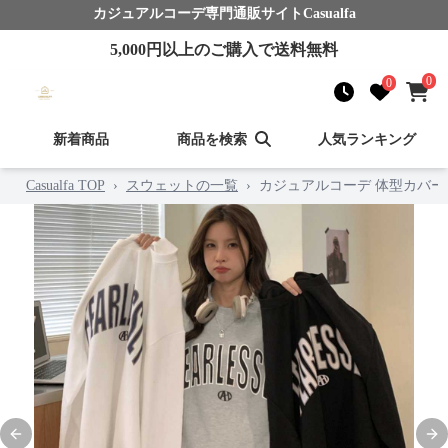
カジュアルコーデ
専門通販サイト
Casualfa
5,000
円以上のご購入で送料無料
0
0
新着商品
商品を検索
人気ランキング
Casualfa TOP
›
スウェットの一覧
›
カジュアルコーデ 体型カバー
Previous slide
Nex