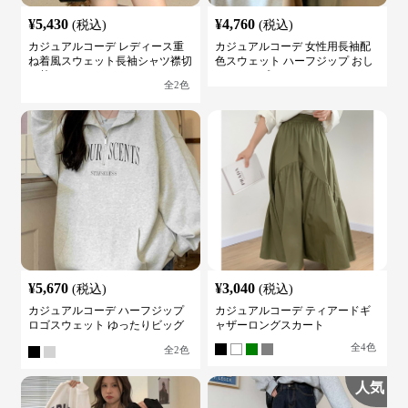
¥
5,430
¥
4,760
(税込)
(税込)
カジュアルコーデ レディース重
カジュアルコーデ 女性用長袖配
ね着風スウェット長袖シャツ襟切
色スウェット ハーフジップ おし
り替え
ゃれトップス
全
2
色
¥
5,670
¥
3,040
(税込)
(税込)
カジュアルコーデ ハーフジップ
カジュアルコーデ ティアードギ
ロゴスウェット ゆったりビッグ
ャザーロングスカート
シルエット
全
4
色
全
2
色
人気