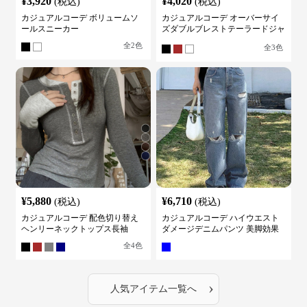
¥
3,920
¥
4,020
(税込)
(税込)
カジュアルコーデ ボリュームソ
カジュアルコーデ オーバーサイ
ールスニーカー
ズダブルブレストテーラードジャ
ケット
全
2
色
全
3
色
¥
5,880
¥
6,710
(税込)
(税込)
カジュアルコーデ 配色切り替え
カジュアルコーデ ハイウエスト
ヘンリーネックトップス長袖
ダメージデニムパンツ 美脚効果
全
4
色
›
人気アイテム一覧へ