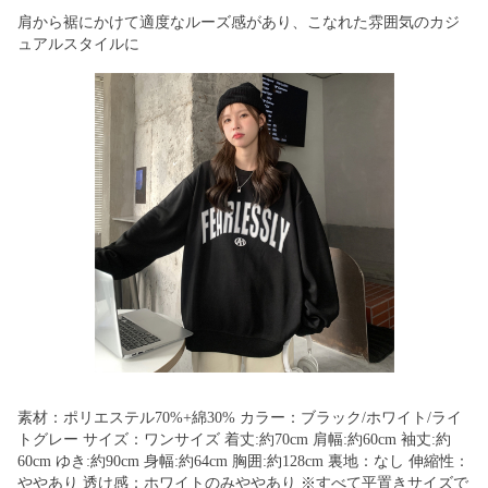
肩から裾にかけて適度なルーズ感があり、こなれた雰囲気のカジ
ュアルスタイルに
素材：ポリエステル70%+綿30% カラー：ブラック/ホワイト/ライ
トグレー サイズ：ワンサイズ 着丈:約70cm 肩幅:約60cm 袖丈:約
60cm ゆき:約90cm 身幅:約64cm 胸囲:約128cm 裏地：なし 伸縮性：
ややあり 透け感：ホワイトのみややあり ※すべて平置きサイズで