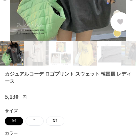
カジュアルコーデ ロゴプリント スウェット 韓国風 レディ
ース
5,130
円
サイズ
M
L
XL
カラー