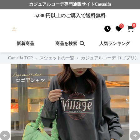
カジュアルコーデ
専門通販サイト
Casualfa
5,000
円以上のご購入で送料無料
0
0
新着商品
商品を検索
人気ランキング
Casualfa TOP
›
スウェットの一覧
›
カジュアルコーデ ロゴプリン
Previous slide
Nex