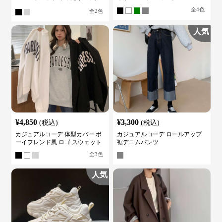
シルエット
全
4
色
全
2
色
人気
¥
4,850
¥
3,300
(税込)
(税込)
カジュアルコーデ 体型カバー ボ
カジュアルコーデ ロールアップ
ーイフレンド風 ロゴ スウェット
裾デニムパンツ
全
3
色
人気