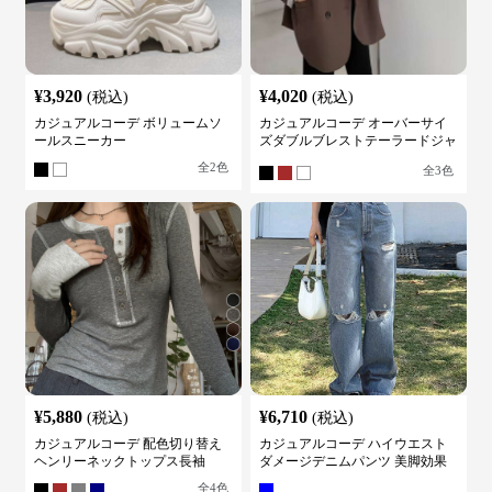
¥
3,920
¥
4,020
(税込)
(税込)
カジュアルコーデ ボリュームソ
カジュアルコーデ オーバーサイ
ールスニーカー
ズダブルブレストテーラードジャ
ケット
全
2
色
全
3
色
¥
5,880
¥
6,710
(税込)
(税込)
カジュアルコーデ 配色切り替え
カジュアルコーデ ハイウエスト
ヘンリーネックトップス長袖
ダメージデニムパンツ 美脚効果
全
4
色