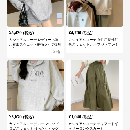
¥
5,430
¥
4,760
(税込)
(税込)
カジュアルコーデ レディース重
カジュアルコーデ 女性用長袖配
ね着風スウェット長袖シャツ襟切
色スウェット ハーフジップ おし
り替え
ゃれトップス
全
2
色
¥
5,670
¥
3,040
(税込)
(税込)
カジュアルコーデ ハーフジップ
カジュアルコーデ ティアードギ
ロゴスウェット ゆったりビッグ
ャザーロングスカート