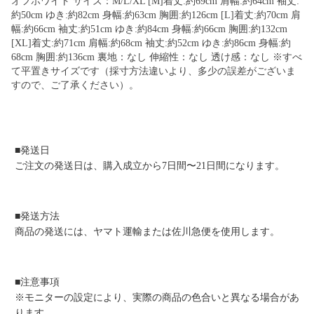
オフホワイト サイズ：M/L/XL [M]着丈:約69cm 肩幅:約64cm 袖丈:
約50cm ゆき:約82cm 身幅:約63cm 胸囲:約126cm [L]着丈:約70cm 肩
幅:約66cm 袖丈:約51cm ゆき:約84cm 身幅:約66cm 胸囲:約132cm
[XL]着丈:約71cm 肩幅:約68cm 袖丈:約52cm ゆき:約86cm 身幅:約
68cm 胸囲:約136cm 裏地：なし 伸縮性：なし 透け感：なし ※すべ
て平置きサイズです（採寸方法違いより、多少の誤差がございま
すので、ご了承ください）。
■発送日
ご注文の発送日は、購入成立から7日間〜21日間になります。
■発送方法
商品の発送には、ヤマト運輸または佐川急便を使用します。
■注意事項
※モニターの設定により、実際の商品の色合いと異なる場合があ
ります。