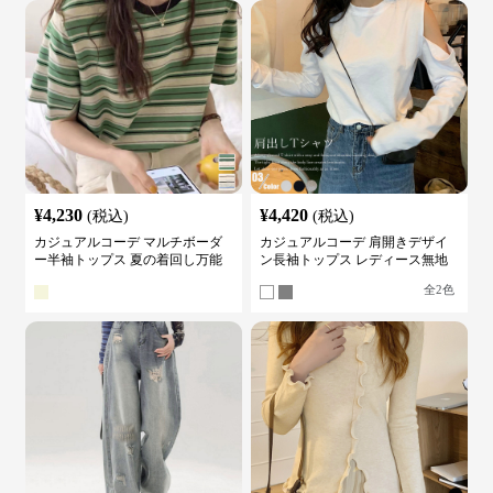
¥
4,230
¥
4,420
(税込)
(税込)
カジュアルコーデ マルチボーダ
カジュアルコーデ 肩開きデザイ
ー半袖トップス 夏の着回し万能
ン長袖トップス レディース無地
カットソー
カットソー
全
2
色