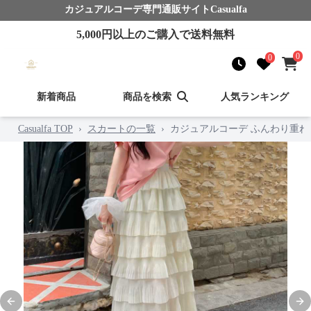
カジュアルコーデ
専門通販サイト
Casualfa
5,000
円以上のご購入で送料無料
0
0
新着商品
商品を検索
人気ランキング
Casualfa TOP
›
スカートの一覧
›
カジュアルコーデ ふんわり重ね
Previous slide
Nex