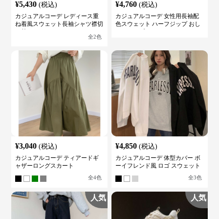
¥
5,430
¥
4,760
(税込)
(税込)
カジュアルコーデ レディース重
カジュアルコーデ 女性用長袖配
ね着風スウェット長袖シャツ襟切
色スウェット ハーフジップ おし
り替え
ゃれトップス
全
2
色
¥
3,040
¥
4,850
(税込)
(税込)
カジュアルコーデ ティアードギ
カジュアルコーデ 体型カバー ボ
ャザーロングスカート
ーイフレンド風 ロゴ スウェット
全
4
色
全
3
色
人気
人気