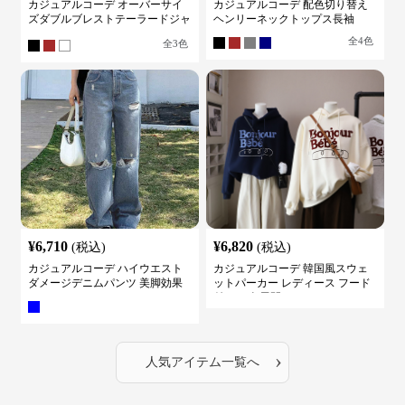
カジュアルコーデ オーバーサイ
カジュアルコーデ 配色切り替え
ズダブルブレストテーラードジャ
ヘンリーネックトップス長袖
ケット
全
4
色
全
3
色
¥
6,710
¥
6,820
(税込)
(税込)
カジュアルコーデ ハイウエスト
カジュアルコーデ 韓国風スウェ
ダメージデニムパンツ 美脚効果
ットパーカー レディース フード
付き ５色展開
›
人気アイテム一覧へ