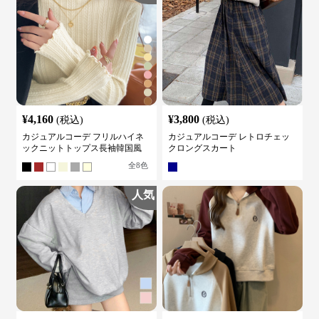
¥
4,160
¥
3,800
(税込)
(税込)
カジュアルコーデ フリルハイネ
カジュアルコーデ レトロチェッ
ックニットトップス長袖韓国風
クロングスカート
全
8
色
人気