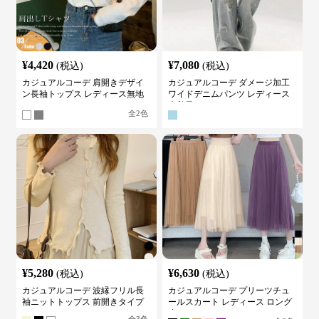
¥
4,420
¥
7,080
(税込)
(税込)
カジュアルコーデ 肩開きデザイ
カジュアルコーデ ダメージ加工
ン長袖トップス レディース無地
ワイドデニムパンツ レディース
カットソー
古着風
全
2
色
¥
5,280
¥
6,630
(税込)
(税込)
カジュアルコーデ 波縁フリル長
カジュアルコーデ プリーツチュ
袖ニットトップス 前開きタイプ
ールスカート レディース ロング
丈