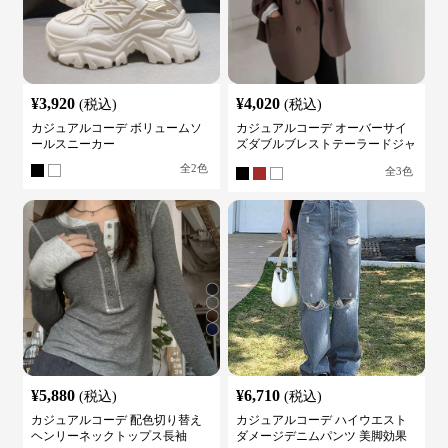
¥
3,920
¥
4,020
(税込)
(税込)
カジュアルコーデ ボリュームソ
カジュアルコーデ オーバーサイ
ールスニーカー
ズダブルブレストテーラードジャ
ケット
全
2
色
全
3
色
¥
5,880
¥
6,710
(税込)
(税込)
カジュアルコーデ 配色切り替え
カジュアルコーデ ハイウエスト
ヘンリーネックトップス長袖
ダメージデニムパンツ 美脚効果