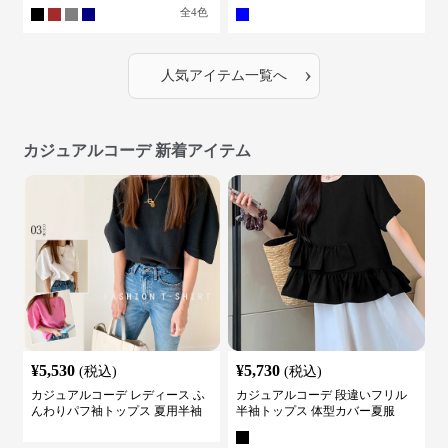
全
4
色
›
人気アイテム一覧へ
カジュアルコーデ 新着アイテム
¥
5,530
¥
5,730
(税込)
(税込)
カジュアルコーデ レディース ふ
カジュアルコーデ 段違いフリル
んわりパフ袖トップス 夏用半袖
半袖トップス 体型カバー夏服
カットソー