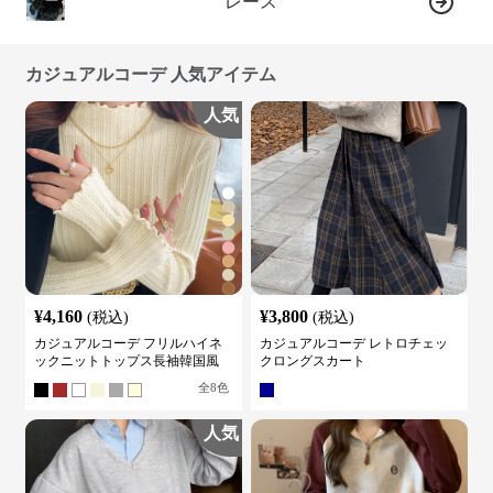
レース
カジュアルコーデ 人気アイテム
人気
¥
4,160
¥
3,800
(税込)
(税込)
カジュアルコーデ フリルハイネ
カジュアルコーデ レトロチェッ
ックニットトップス長袖韓国風
クロングスカート
全
8
色
人気