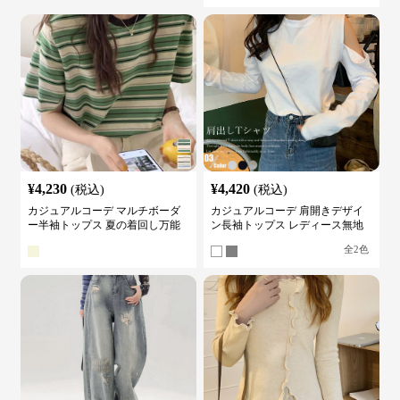
¥
4,230
¥
4,420
(税込)
(税込)
カジュアルコーデ マルチボーダ
カジュアルコーデ 肩開きデザイ
ー半袖トップス 夏の着回し万能
ン長袖トップス レディース無地
カットソー
カットソー
全
2
色