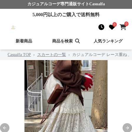
カジュアルコーデ
専門通販サイト
Casualfa
5,000
円以上のご購入で送料無料
0
0
新着商品
商品を検索
人気ランキング
Casualfa TOP
›
スカートの一覧
›
カジュアルコーデ レース重ね 
Previous slide
Nex