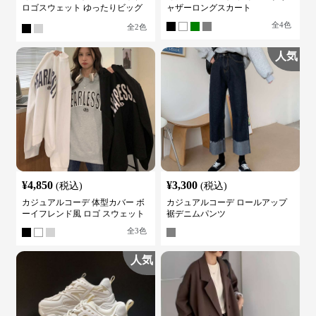
ロゴスウェット ゆったりビッグ
ャザーロングスカート
シルエット
全
4
色
全
2
色
人気
¥
4,850
¥
3,300
(税込)
(税込)
カジュアルコーデ 体型カバー ボ
カジュアルコーデ ロールアップ
ーイフレンド風 ロゴ スウェット
裾デニムパンツ
全
3
色
人気