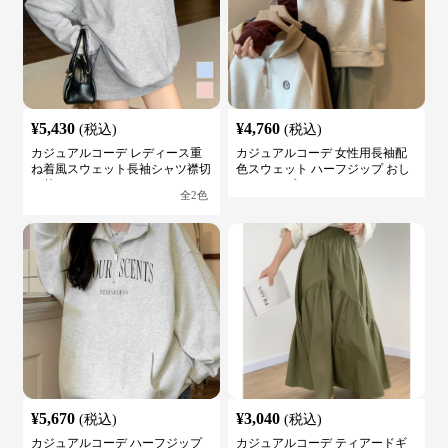
¥
5,430
¥
4,760
(税込)
(税込)
カジュアルコーデ レディース重
カジュアルコーデ 女性用長袖配
ね着風スウェット長袖シャツ襟切
色スウェット ハーフジップ おし
り替え
ゃれトップス
全
2
色
¥
5,670
¥
3,040
(税込)
(税込)
カジュアルコーデ ハーフジップ
カジュアルコーデ ティアードギ