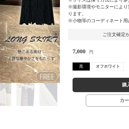
※撮影環境やモニターにより
ります。
※小物等のコーディネート用
ご注文確定か
Next slide
7,000
円
黒
オフホワイト
購
カー