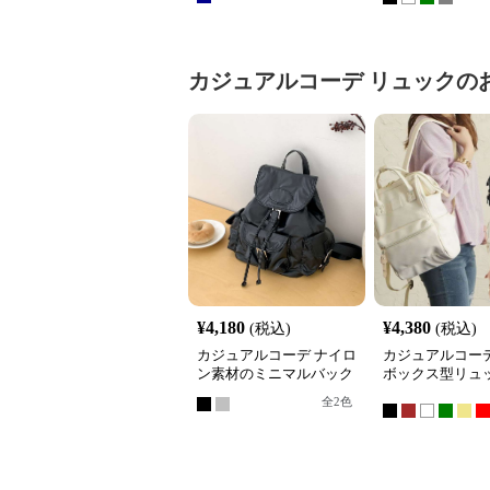
カジュアルコーデ
リュック
の
¥
4,180
¥
4,380
(税込)
(税込)
カジュアルコーデ ナイロ
カジュアルコーデ
ン素材のミニマルバック
ボックス型リュ
パック
全
2
色