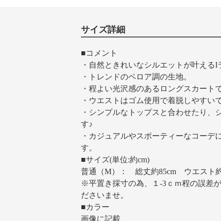
サイズ詳細
■コメント
・自然ときれいなシルエットが叶えるI
・トレンドのベロア調の生地。
・程よい光沢感のあるロングスカート
・ウエストはゴム使用で着脱しやすい
・シンプルなトップスと合わせたり、
す♪
・カジュアルやスポーティーなコーデ
す。
■サイズ(単位:約cm)
普通（M）： 総丈約85cm ウエスト約62
※平置き採寸の為、１-3ｃｍ程の誤差
ださいませ。
■カラー
画像に記載