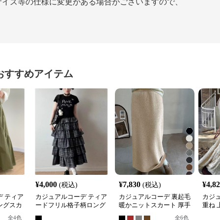
サイズ等の仕様に変更がある場合がございますので、
おすすめアイテム
¥
4,000
¥
7,830
¥
4,8
(税込)
(税込)
 ティア
カジュアルコーデ ティア
カジュアルコーデ 裏起毛
カジ
ングスカ
ードフリル格子柄ロング
暖かニットスカート 厚手
重ね 
スカート
ロング丈タイトスカート
ング
全
4
色
全
6
色