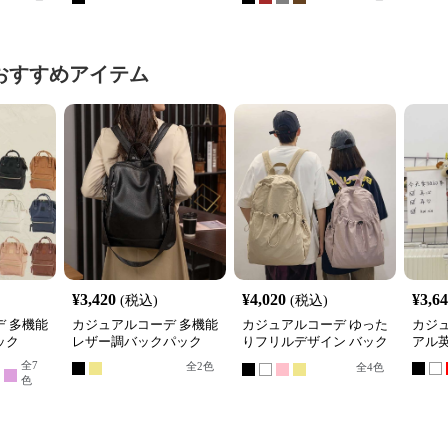
おすすめアイテム
¥
3,420
¥
4,020
¥
3,6
(税込)
(税込)
 多機能
カジュアルコーデ 多機能
カジュアルコーデ ゆった
カジ
ック
レザー調バックパック
りフリルデザイン バック
アル
パック
全
7
全
2
色
全
4
色
色