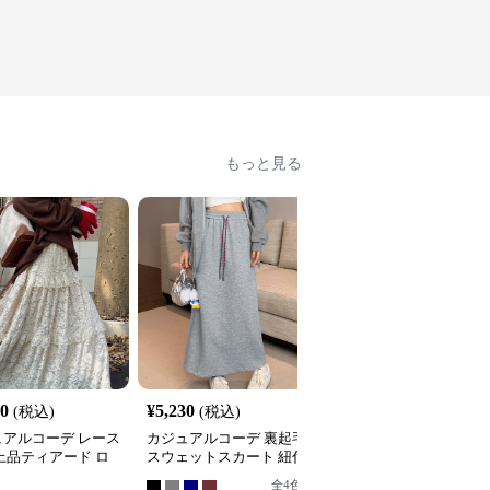
もっと見る
20
¥
5,230
¥
4,420
(税込)
(税込)
(税込)
ュアルコーデ レース
カジュアルコーデ 裏起毛
カジュアルコーデ 格子
上品ティアード ロ
スウェットスカート 紐付
ティアードロングスカー
スカート
きロング丈
ト
全
4
色