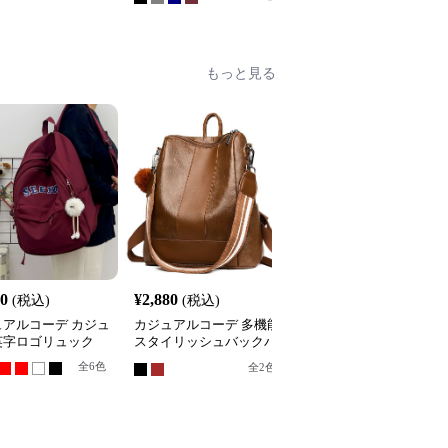
もっと見る
40
¥
2,880
¥
3,180
(税込)
(税込)
(税込)
ュアルコーデ カジュ
カジュアルコーデ 多機能
カジュアルコーデ カジ
英字ロゴリュック
スタイリッシュバックパ
アルマカロンリュック
ック
全
6
色
全
5
色
全
2
色