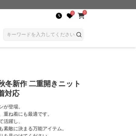
0
0
秋冬新作 二重開きニット
着対応
ンが登場。
、重ね着にも最適です。
て活躍し、
も素敵に決まる万能アイテム。
りを見つけてください。