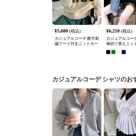
¥
5,680
¥
6,210
(税込)
(税込)
カジュアルコーデ 数字刺
カジュアルコーデ
繍フード付きニットカー
袖切り替えニッ
ディガン秋冬
ス
カジュアルコーデ
シャツ
のお