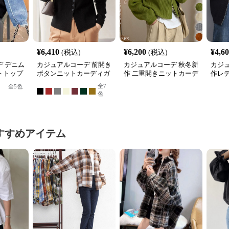
¥
6,410
¥
6,200
¥
4,6
(税込)
(税込)
 デニム
カジュアルコーデ 前開き
カジュアルコーデ 秋冬新
カジ
トトップ
ボタンニットカーディガ
作 二重開きニットカーデ
作レ
ン
ィガン 重ね着対応
ゾン
全
7
全
5
色
色
すすめアイテム