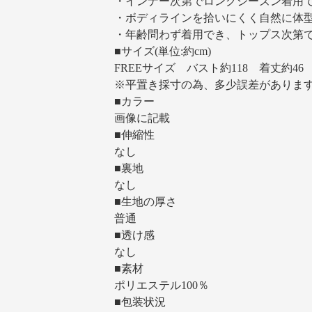
・インナー次第でロングシーズン着用
・ボディラインを拾いにくく自然に体
・年齢問わず着用でき、トップス次第
■サイズ(単位:約cm)
FREEサイズ バスト約118 着丈約46
※平置き採寸の為、多少誤差がありま
■カラー
画像に記載
■伸縮性
なし
■裏地
なし
■生地の厚さ
普通
■透け感
なし
■素材
ポリエステル100％
■包装状況