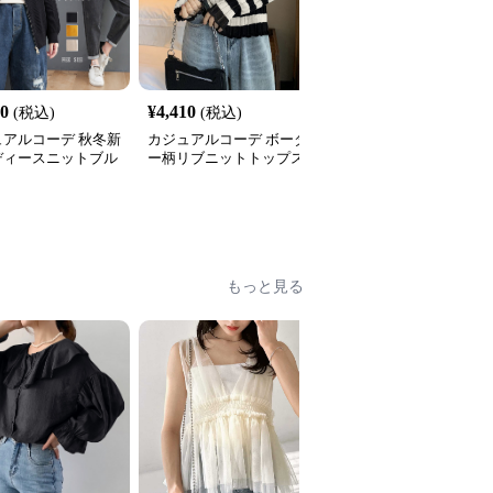
00
¥
4,410
¥
3,960
(税込)
(税込)
(税込)
ュアルコーデ 秋冬新
カジュアルコーデ ボーダ
カジュアルコーデ フリ
ディースニットブル
ー柄リブニットトップス
ジニット
無地ジップアップ
長袖
全
2
色
もっと見る