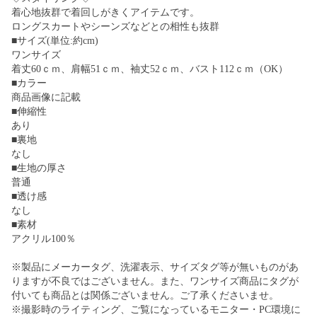
着心地抜群で着回しがきくアイテムです。
ロングスカートやシーンズなどとの相性も抜群
■サイズ(単位:約cm)
ワンサイズ
着丈60ｃｍ、肩幅51ｃｍ、袖丈52ｃｍ、バスト112ｃｍ（OK）
■カラー
商品画像に記載
■伸縮性
あり
■裏地
なし
■生地の厚さ
普通
■透け感
なし
■素材
アクリル100％
※製品にメーカータグ、洗濯表示、サイズタグ等が無いものがあ
りますが不良ではございません。また、ワンサイズ商品にタグが
付いても商品とは関係ございません。ご了承くださいませ。
※撮影時のライティング、ご覧になっているモニター・PC環境に