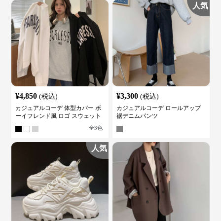
人気
¥
4,850
¥
3,300
(税込)
(税込)
カジュアルコーデ 体型カバー ボ
カジュアルコーデ ロールアップ
ーイフレンド風 ロゴ スウェット
裾デニムパンツ
全
3
色
人気