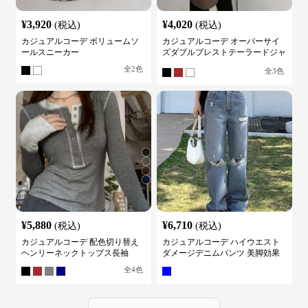
¥
3,920
¥
4,020
(税込)
(税込)
カジュアルコーデ ボリュームソ
カジュアルコーデ オーバーサイ
ールスニーカー
ズダブルブレストテーラードジャ
ケット
全
2
色
全
3
色
¥
5,880
¥
6,710
(税込)
(税込)
カジュアルコーデ 配色切り替え
カジュアルコーデ ハイウエスト
ヘンリーネックトップス長袖
ダメージデニムパンツ 美脚効果
全
4
色