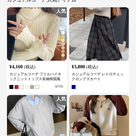
人気
¥
4,160
¥
3,800
(税込)
(税込)
カジュアルコーデ フリルハイネ
カジュアルコーデ レトロチェッ
ックニットトップス長袖韓国風
クロングスカート
全
8
色
人気