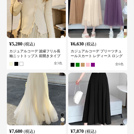
¥
5,280
¥
6,630
(税込)
(税込)
カジュアルコーデ 波縁フリル長
カジュアルコーデ プリーツチュ
袖ニットトップス 前開きタイプ
ールスカート レディース ロング
丈
全
3
色
全
6
色
¥
7,680
¥
7,870
(税込)
(税込)