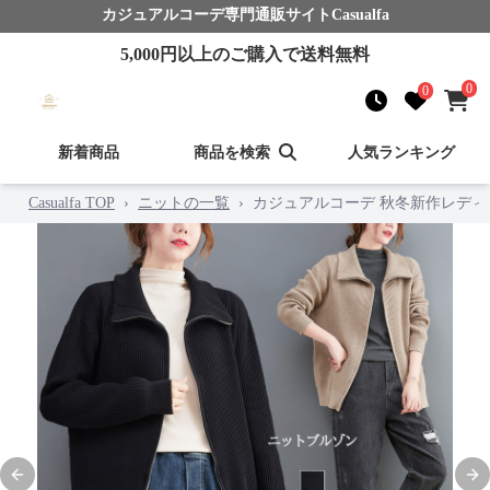
カジュアルコーデ
専門通販サイト
Casualfa
5,000
円以上のご購入で送料無料
0
0
新着商品
商品を検索
人気ランキング
Casualfa TOP
›
ニットの一覧
›
カジュアルコーデ 秋冬新作レデ
Previous slide
Nex