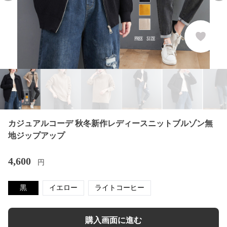
カジュアルコーデ 秋冬新作レディースニットブルゾン無
地ジップアップ
4,600
円
黒
イエロー
ライトコーヒー
購入画面に進む