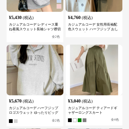
¥
5,430
¥
4,760
(税込)
(税込)
カジュアルコーデ レディース重
カジュアルコーデ 女性用長袖配
ね着風スウェット長袖シャツ襟切
色スウェット ハーフジップ おし
り替え
ゃれトップス
全
2
色
¥
5,670
¥
3,040
(税込)
(税込)
カジュアルコーデ ハーフジップ
カジュアルコーデ ティアードギ
ロゴスウェット ゆったりビッグ
ャザーロングスカート
シルエット
全
4
色
全
2
色