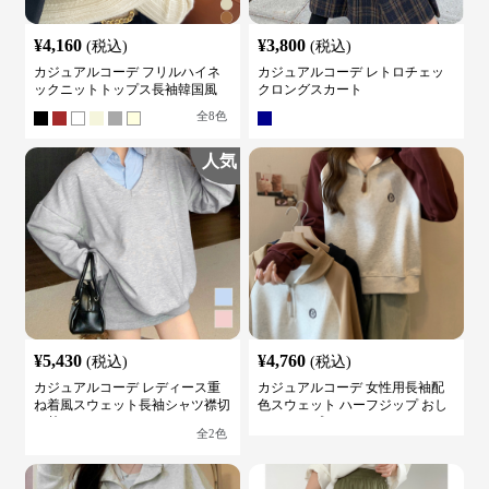
¥
4,160
¥
3,800
(税込)
(税込)
カジュアルコーデ フリルハイネ
カジュアルコーデ レトロチェッ
ックニットトップス長袖韓国風
クロングスカート
全
8
色
人気
¥
5,430
¥
4,760
(税込)
(税込)
カジュアルコーデ レディース重
カジュアルコーデ 女性用長袖配
ね着風スウェット長袖シャツ襟切
色スウェット ハーフジップ おし
り替え
ゃれトップス
全
2
色