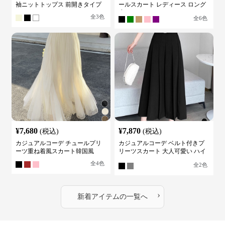
袖ニットトップス 前開きタイプ
ールスカート レディース ロング
丈
全
3
色
全
6
色
¥
7,680
¥
7,870
(税込)
(税込)
カジュアルコーデ チュールプリ
カジュアルコーデ ベルト付きプ
ーツ重ね着風スカート韓国風
リーツスカート 大人可愛い ハイ
ウエスト
全
4
色
全
2
色
›
新着アイテムの一覧へ