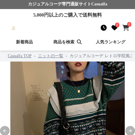
カジュアルコーデ
専門通販サイト
Casualfa
5,000
円以上のご購入で送料無料
0
0
新着商品
商品を検索
人気ランキング
Casualfa TOP
›
ニットの一覧
›
カジュアルコーデ レトロ学院風ニ
Previous slide
Nex