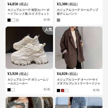
¥
4,850
¥
3,300
(税込)
(税込)
カジュアルコーデ 体型カバー ボ
カジュアルコーデ ロールアップ
ーイフレンド風 ロゴ スウェット
裾デニムパンツ
全
3
色
人気
¥
3,920
¥
4,020
(税込)
(税込)
カジュアルコーデ ボリュームソ
カジュアルコーデ オーバーサイ
ールスニーカー
ズダブルブレストテーラードジャ
ケット
全
2
色
全
3
色