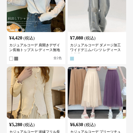
¥
4,420
¥
7,080
(税込)
(税込)
カジュアルコーデ 肩開きデザイ
カジュアルコーデ ダメージ加工
ン長袖トップス レディース無地
ワイドデニムパンツ レディース
カットソー
古着風
全
2
色
¥
5,280
¥
6,630
(税込)
(税込)
カジュアルコーデ 波縁フリル長
カジュアルコーデ プリーツチュ
袖ニットトップス 前開きタイプ
ールスカート レディース ロング