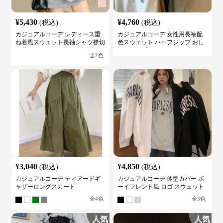
¥
5,430
¥
4,760
(税込)
(税込)
カジュアルコーデ レディース重
カジュアルコーデ 女性用長袖配
ね着風スウェット長袖シャツ襟切
色スウェット ハーフジップ おし
り替え
ゃれトップス
全
2
色
¥
3,040
¥
4,850
(税込)
(税込)
カジュアルコーデ ティアードギ
カジュアルコーデ 体型カバー ボ
ャザーロングスカート
ーイフレンド風 ロゴ スウェット
全
4
色
全
3
色
人気
人気