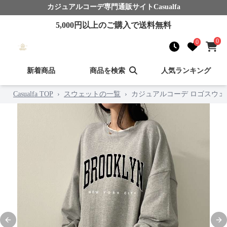
カジュアルコーデ
専門通販サイト
Casualfa
5,000
円以上のご購入で送料無料
0
0
新着商品
商品を検索
人気ランキング
Casualfa TOP
›
スウェットの一覧
›
カジュアルコーデ ロゴスウェ
Previous slide
Nex