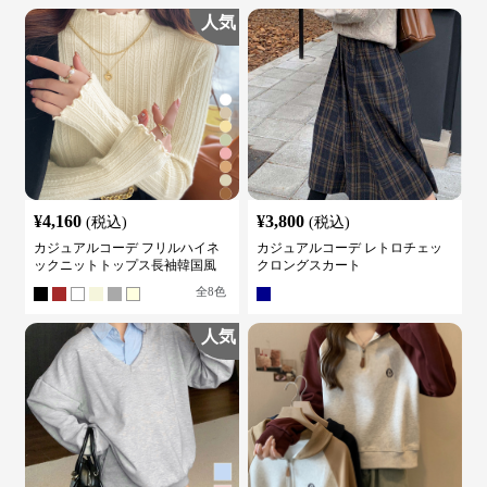
人気
¥
4,160
¥
3,800
(税込)
(税込)
カジュアルコーデ フリルハイネ
カジュアルコーデ レトロチェッ
ックニットトップス長袖韓国風
クロングスカート
全
8
色
人気