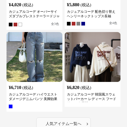
カジュアルコーデ オーバーサイ
カジュアルコーデ 配色切り替え
ズダブルブレストテーラードジャ
ヘンリーネックトップス長袖
ケット
全
4
色
全
3
色
¥
6,710
¥
6,820
(税込)
(税込)
カジュアルコーデ ハイウエスト
カジュアルコーデ 韓国風スウェ
ダメージデニムパンツ 美脚効果
ットパーカー レディース フード
付き ５色展開
›
人気アイテム一覧へ