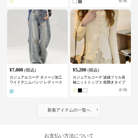
全
2
色
¥
7,080
¥
5,280
(税込)
(税込)
カジュアルコーデ ダメージ加工
カジュアルコーデ 波縁フリル長
ワイドデニムパンツ レディース
袖ニットトップス 前開きタイプ
古着風
全
3
色
›
新着アイテムの一覧へ
お支払い方法について