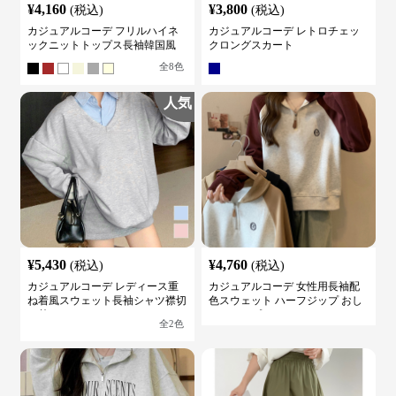
¥
4,160
¥
3,800
(税込)
(税込)
カジュアルコーデ フリルハイネ
カジュアルコーデ レトロチェッ
ックニットトップス長袖韓国風
クロングスカート
全
8
色
人気
¥
5,430
¥
4,760
(税込)
(税込)
カジュアルコーデ レディース重
カジュアルコーデ 女性用長袖配
ね着風スウェット長袖シャツ襟切
色スウェット ハーフジップ おし
り替え
ゃれトップス
全
2
色