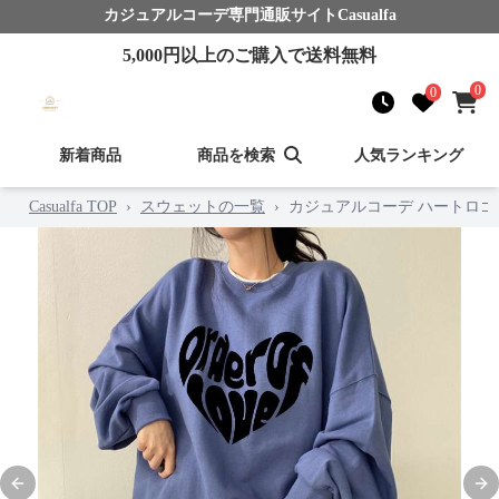
カジュアルコーデ
専門通販サイト
Casualfa
5,000
円以上のご購入で送料無料
0
0
新着商品
商品を検索
人気ランキング
Casualfa TOP
›
スウェットの一覧
›
カジュアルコーデ ハートロ
Previous slide
Nex