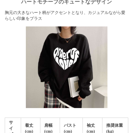
ハートモチーフのキュートなデザイン
胸元の大きなハート柄がアクセントとなり、カジュアルながら愛
らしい印象をプラス
サ
着丈
肩幅
バスト
袖丈
推奨体重
イ
(cm)
(cm)
(cm)
(cm)
(kg)