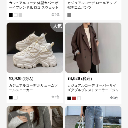
カジュアルコーデ 体型カバー ボ
カジュアルコーデ ロールアップ
ーイフレンド風 ロゴ スウェット
裾デニムパンツ
全
3
色
人気
¥
3,920
¥
4,020
(税込)
(税込)
カジュアルコーデ ボリュームソ
カジュアルコーデ オーバーサイ
ールスニーカー
ズダブルブレストテーラードジャ
ケット
全
2
色
全
3
色