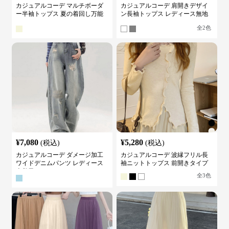
カジュアルコーデ マルチボーダ
カジュアルコーデ 肩開きデザイ
ー半袖トップス 夏の着回し万能
ン長袖トップス レディース無地
カットソー
カットソー
全
2
色
¥
7,080
¥
5,280
(税込)
(税込)
カジュアルコーデ ダメージ加工
カジュアルコーデ 波縁フリル長
ワイドデニムパンツ レディース
袖ニットトップス 前開きタイプ
古着風
全
3
色