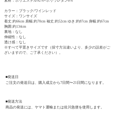
素材：ポリエステル92%+ポリウレタン8%
カラー：ブラック/ワインレッド
サイズ：ワンサイズ
着丈:約66cm 肩幅:約70cm 袖丈:約52cm ゆき:約87cm 身幅:約67cm
胸囲:約134cm
裏地：なし
伸縮性：なし
透け感：なし
※すべて平置きサイズです（採寸方法違いより、多少の誤差がご
ざいますので、ご了承ください）。
■発送日
ご注文の発送日は、購入成立から7日間〜21日間になります。
■発送方法
商品の発送には、ヤマト運輸または佐川急便を使用します。