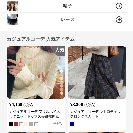
帽子
レース
カジュアルコーデ 人気アイテム
人気
¥
4,160
¥
3,800
(税込)
(税込)
カジュアルコーデ フリルハイネ
カジュアルコーデ レトロチェッ
ックニットトップス長袖韓国風
クロングスカート
全
8
色