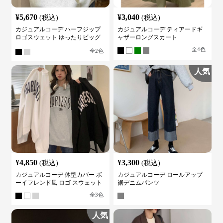
¥
5,670
¥
3,040
(税込)
(税込)
カジュアルコーデ ハーフジップ
カジュアルコーデ ティアードギ
ロゴスウェット ゆったりビッグ
ャザーロングスカート
シルエット
全
4
色
全
2
色
人気
¥
4,850
¥
3,300
(税込)
(税込)
カジュアルコーデ 体型カバー ボ
カジュアルコーデ ロールアップ
ーイフレンド風 ロゴ スウェット
裾デニムパンツ
全
3
色
人気