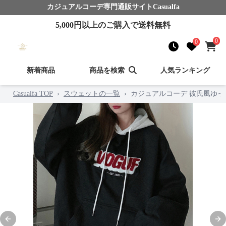
カジュアルコーデ
専門通販サイト
Casualfa
5,000
円以上のご購入で送料無料
0
0
新着商品
商品を検索
人気ランキング
Casualfa TOP
›
スウェットの一覧
›
カジュアルコーデ 彼氏風ゆっ
Previous slide
Nex