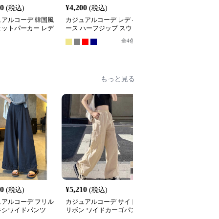
20
¥
4,200
¥
6,480
(税込)
(税込)
(税込)
ュアルコーデ 韓国風
カジュアルコーデ レディ
カジュアルコーデ 袖ラ
ェットパーカー レデ
ース ハーフジップ スウ
ン裏起毛スウェット秋冬
 フード付き ５色
ェット ゆったり カジュ
レディース暖か
全
4
色
全
4
色
アル トップス
もっと見る
40
¥
5,210
¥
3,340
(税込)
(税込)
(税込)
ュアルコーデ フリル
カジュアルコーデ サイド
カジュアルコーデ ゆっ
キシワイドパンツ
リボン ワイドカーゴパン
りハイウエストストレー
ツ 春夏
トパンツ