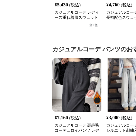
¥
5,430
¥
4,760
(税込)
(税込)
カジュアルコーデ レディ
カジュアルコーデ
ース重ね着風スウェット
長袖配色スウェッ
長袖シャツ襟切り替え
フジップ おしゃ
全
2
色
ス
カジュアルコーデ
パンツ
のお
¥
7,160
¥
3,000
(税込)
(税込)
カジュアルコーデ 裏起毛
カジュアルコーデ
コーデュロイパンツ レデ
シルエット刺繍
ィース高腰ワイド
ックスパンツ