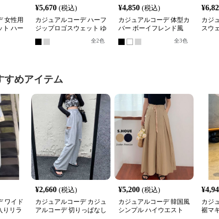
¥
5,670
¥
4,850
¥
6,8
(税込)
(税込)
 女性用
カジュアルコーデ ハーフ
カジュアルコーデ 体型カ
カジ
ト ハー
ジップロゴスウェット ゆ
バー ボーイフレンド風
スウ
れトップ
ったりビッグシルエット
ロゴ スウェット
ィース
全
2
色
全
3
色
展開
すすめアイテム
¥
2,660
¥
5,200
¥
4,9
(税込)
(税込)
 ワイド
カジュアルコーデ カジュ
カジュアルコーデ 韓国風
カジ
入りリラ
アルコーデ 切りっぱなし
シンプル ハイウエスト
裾マ
ワイドスウェットパンツ
ワイドパンツ 春夏