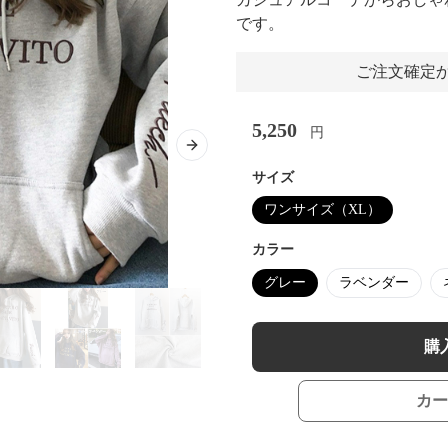
です。
ご注文確定か
5,250
円
Next slide
サイズ
ワンサイズ（XL）
カラー
グレー
ラベンダー
購
カー