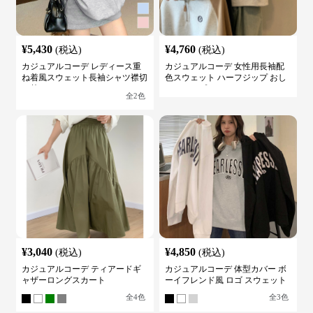
¥
5,430
¥
4,760
(税込)
(税込)
カジュアルコーデ レディース重
カジュアルコーデ 女性用長袖配
ね着風スウェット長袖シャツ襟切
色スウェット ハーフジップ おし
り替え
ゃれトップス
全
2
色
¥
3,040
¥
4,850
(税込)
(税込)
カジュアルコーデ ティアードギ
カジュアルコーデ 体型カバー ボ
ャザーロングスカート
ーイフレンド風 ロゴ スウェット
全
4
色
全
3
色