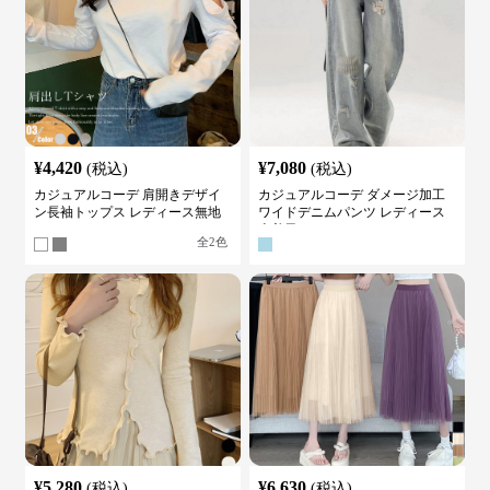
¥
4,420
¥
7,080
(税込)
(税込)
カジュアルコーデ 肩開きデザイ
カジュアルコーデ ダメージ加工
ン長袖トップス レディース無地
ワイドデニムパンツ レディース
カットソー
古着風
全
2
色
¥
5,280
¥
6,630
(税込)
(税込)