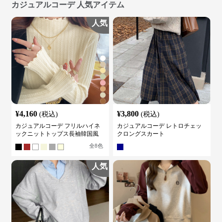
カジュアルコーデ 人気アイテム
人気
¥
4,160
¥
3,800
(税込)
(税込)
カジュアルコーデ フリルハイネ
カジュアルコーデ レトロチェッ
ックニットトップス長袖韓国風
クロングスカート
全
8
色
人気