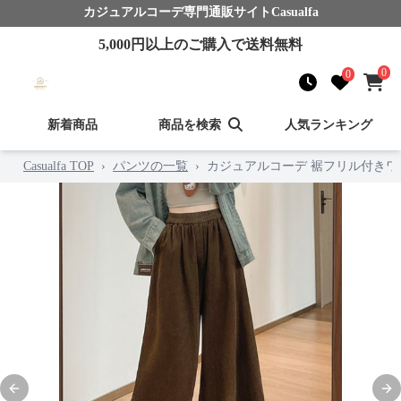
カジュアルコーデ
専門通販サイト
Casualfa
5,000
円以上のご購入で送料無料
0
0
新着商品
商品を検索
人気ランキング
Casualfa TOP
›
パンツの一覧
›
カジュアルコーデ 裾フリル付きワ
Previous slide
Nex