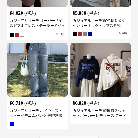
¥
4,020
¥
5,880
(税込)
(税込)
カジュアルコーデ オーバーサイ
カジュアルコーデ 配色切り替え
ズダブルブレストテーラードジャ
ヘンリーネックトップス長袖
ケット
全
4
色
全
3
色
¥
6,710
¥
6,820
(税込)
(税込)
カジュアルコーデ ハイウエスト
カジュアルコーデ 韓国風スウェ
ダメージデニムパンツ 美脚効果
ットパーカー レディース フード
付き ５色展開