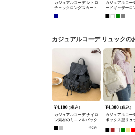
カジュアルコーデ レトロ
カジュアルコーデ
チェックロングスカート
ードギャザーロ
ート
カジュアルコーデ
リュック
の
¥
4,180
¥
4,380
(税込)
(税込)
カジュアルコーデ ナイロ
カジュアルコーデ
ン素材のミニマルバック
ボックス型リュ
パック
全
2
色