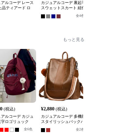
ュアルコーデ レース
カジュアルコーデ 裏起毛
カジュアルコーデ 格子
上品ティアード ロ
スウェットスカート 紐付
ティアードロングスカー
スカート
きロング丈
ト
全
4
色
もっと見る
40
¥
2,880
¥
3,180
(税込)
(税込)
(税込)
ュアルコーデ カジュ
カジュアルコーデ 多機能
カジュアルコーデ カジ
英字ロゴリュック
スタイリッシュバックパ
アルマカロンリュック
ック
全
6
色
全
5
色
全
2
色