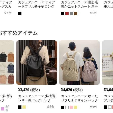
 ティア
カジュアルコーデ ティア
カジュアルコーデ 裏起毛
カジ
ングスカ
ードフリル格子柄ロング
暖かニットスカート 厚手
重ね 
スカート
ロング丈タイトスカート
ング
全
4
色
全
6
色
おすすめアイテム
¥
3,420
¥
4,020
¥
3,6
(税込)
(税込)
 多機能
カジュアルコーデ 多機能
カジュアルコーデ ゆった
カジ
ック
レザー調バックパック
りフリルデザイン バック
アル
パック
全
7
全
2
色
全
4
色
色