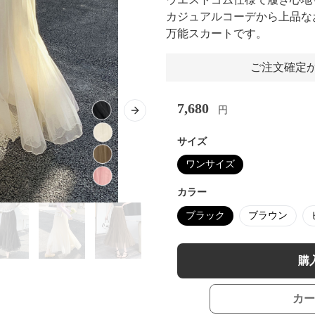
カジュアルコーデから上品な
万能スカートです。
ご注文確定か
7,680
円
Next slide
サイズ
ワンサイズ
カラー
ブラック
ブラウン
購
カー