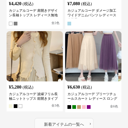
¥
4,420
¥
7,080
(税込)
(税込)
カジュアルコーデ 肩開きデザイ
カジュアルコーデ ダメージ加工
ン長袖トップス レディース無地
ワイドデニムパンツ レディース
カットソー
古着風
全
2
色
¥
5,280
¥
6,630
(税込)
(税込)
カジュアルコーデ 波縁フリル長
カジュアルコーデ プリーツチュ
袖ニットトップス 前開きタイプ
ールスカート レディース ロング
丈
全
3
色
全
6
色
›
新着アイテムの一覧へ