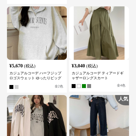
¥
5,670
¥
3,040
(税込)
(税込)
カジュアルコーデ ハーフジップ
カジュアルコーデ ティアードギ
ロゴスウェット ゆったりビッグ
ャザーロングスカート
シルエット
全
4
色
全
2
色
人気