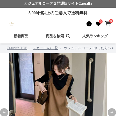
カジュアルコーデ
専門通販サイト
Casualfa
5,000
円以上のご購入で送料無料
0
0
新着商品
商品を検索
人気ランキング
Casualfa TOP
›
スカートの一覧
›
カジュアルコーデ ゆったりシ
Previous slide
Nex