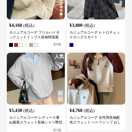
¥
4,160
¥
3,800
(税込)
(税込)
カジュアルコーデ フリルハイネ
カジュアルコーデ レトロチェッ
ックニットトップス長袖韓国風
クロングスカート
全
8
色
人気
¥
5,430
¥
4,760
(税込)
(税込)
カジュアルコーデ レディース重
カジュアルコーデ 女性用長袖配
ね着風スウェット長袖シャツ襟切
色スウェット ハーフジップ おし
り替え
ゃれトップス
全
2
色