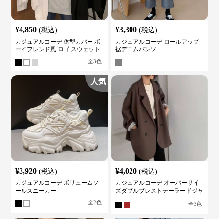
¥
4,850
¥
3,300
(税込)
(税込)
カジュアルコーデ 体型カバー ボ
カジュアルコーデ ロールアップ
ーイフレンド風 ロゴ スウェット
裾デニムパンツ
全
3
色
人気
¥
3,920
¥
4,020
(税込)
(税込)
カジュアルコーデ ボリュームソ
カジュアルコーデ オーバーサイ
ールスニーカー
ズダブルブレストテーラードジャ
ケット
全
2
色
全
3
色