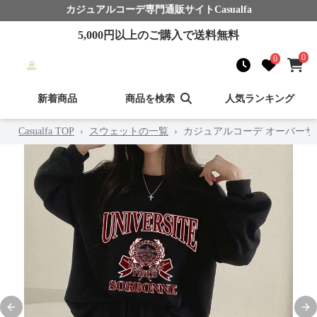
カジュアルコーデ
専門通販サイト
Casualfa
5,000
円以上のご購入で送料無料
0
0
新着商品
商品を検索
人気ランキング
Casualfa TOP
›
スウェットの一覧
›
カジュアルコーデ オーバー
Previous slide
Nex