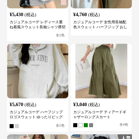
¥
5,430
¥
4,760
(税込)
(税込)
カジュアルコーデ レディース重
カジュアルコーデ 女性用長袖配
ね着風スウェット長袖シャツ襟切
色スウェット ハーフジップ おし
り替え
ゃれトップス
全
2
色
¥
5,670
¥
3,040
(税込)
(税込)
カジュアルコーデ ハーフジップ
カジュアルコーデ ティアードギ
ロゴスウェット ゆったりビッグ
ャザーロングスカート
シルエット
全
4
色
全
2
色
人気