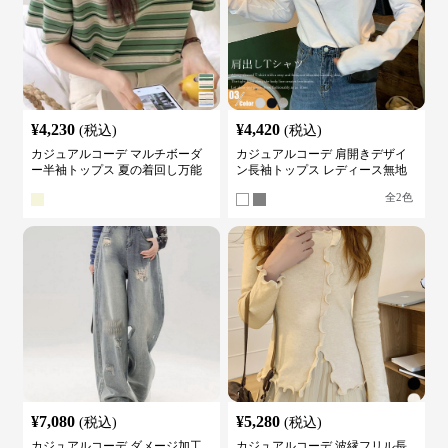
¥
4,230
¥
4,420
(税込)
(税込)
カジュアルコーデ マルチボーダ
カジュアルコーデ 肩開きデザイ
ー半袖トップス 夏の着回し万能
ン長袖トップス レディース無地
カットソー
カットソー
全
2
色
¥
7,080
¥
5,280
(税込)
(税込)
カジュアルコーデ ダメージ加工
カジュアルコーデ 波縁フリル長