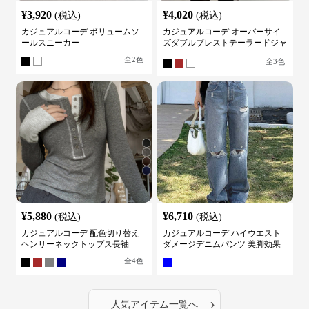
¥
3,920
¥
4,020
(税込)
(税込)
カジュアルコーデ ボリュームソ
カジュアルコーデ オーバーサイ
ールスニーカー
ズダブルブレストテーラードジャ
ケット
全
2
色
全
3
色
¥
5,880
¥
6,710
(税込)
(税込)
カジュアルコーデ 配色切り替え
カジュアルコーデ ハイウエスト
ヘンリーネックトップス長袖
ダメージデニムパンツ 美脚効果
全
4
色
›
人気アイテム一覧へ