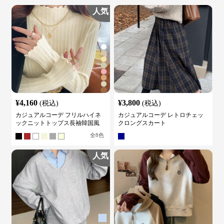
人気
¥
4,160
¥
3,800
(税込)
(税込)
カジュアルコーデ フリルハイネ
カジュアルコーデ レトロチェッ
ックニットトップス長袖韓国風
クロングスカート
全
8
色
人気