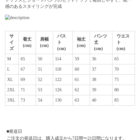
トップスとショートパンツのセットアップで着回しやすく、統一
感のあるスタイリングが完成
サ
バス
パンツ
ウエス
着丈
肩幅
袖丈
イ
ト
丈
ト
(cm)
(cm)
(cm)
ズ
(cm)
(cm)
(cm)
M
65
50
114
59
36
65
L
67
51
118
60
37
70
XL
69
52
122
61
38
75
2XL
71
53
126
62
39
80
3XL
73
54
130
63
40
85
■発送日
ご注文の発送日は、購入成立から7日間〜21日間になります。