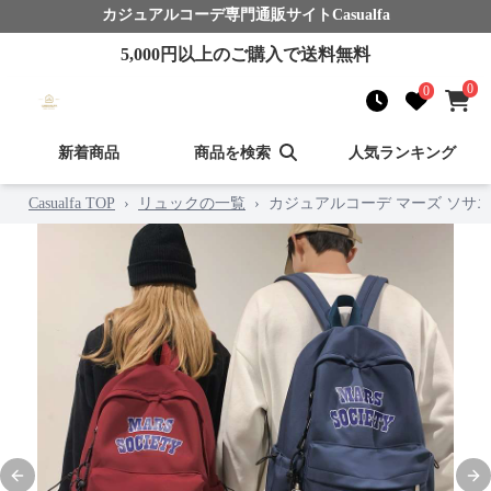
カジュアルコーデ
専門通販サイト
Casualfa
5,000
円以上のご購入で送料無料
0
0
新着商品
商品を検索
人気ランキング
Casualfa TOP
›
リュックの一覧
›
カジュアルコーデ マーズ ソサ
Previous slide
Nex